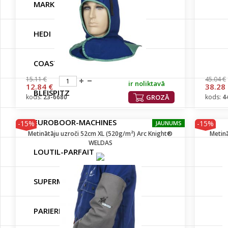
MARKAL
HEDI
COAST
15.11 €
45.04 €
ir noliktavā
12.84 €
38.28
BLEISPITZ
kods:
23-6680
GROZĀ
kods:
4
EUROBOOR-MACHINES
-15%
-15%
JAUNUMS
Metinātāju uzroči 52cm XL (520g/m²) Arc Knight®
Metin
WELDAS
LOUTIL-PARFAIT
SUPERMAX
PARIERE