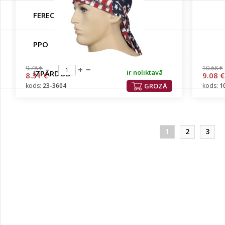
FERECLA
PPO
9.78 €
10.68 €
ir noliktavā
IZPĀRDOD
8.31 €
9.08 €
kods:
23-3604
GROZĀ
kods:
1
1
2
3