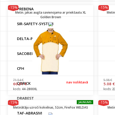
-15%
-15%
PREBENA
Metin. jakas augša savienojama ar priekšautu XL
Metin
Golden Brown
SIR-SAFETY-SYSTEM
DELTA-PLUS
SACOBEL
CFH
71.54 €
5.98 €
nav noliktavā
QBRICK
60.81 €
5.08 €
kods:
44-2800XL
kods:
2
DRABEST
-15%
-15%
JAUNUMS
Metinātāju uzroči kokvilnas, 52cm, FireFox WELDAS
Metin
TAF-ABRASIVI