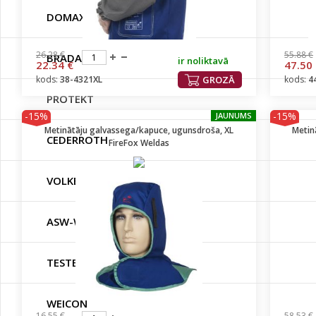
DOMAX
26.28 €
55.88 €
BRADAS
ir noliktavā
22.34 €
47.50
kods:
38-4321XL
GROZĀ
kods:
4
PROTEKT
-15%
-15%
JAUNUMS
Metinātāju galvassega/kapuce, ugunsdroša, XL
Metin
CEDERROTH
FireFox Weldas
VOLKEL
ASW-WEKADOR
TESTBOY
WEICON
16.55 €
58.53 €