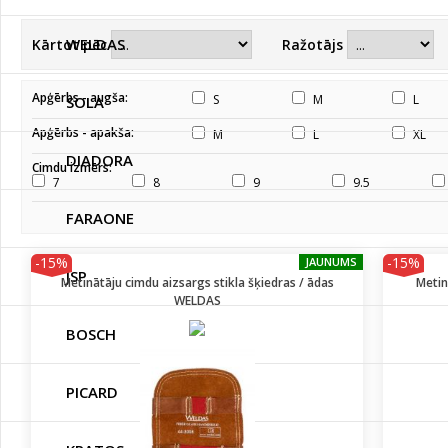
WELDAS
Kārtot pēc
Ražotājs
Apģērbs - augša:
S
M
L
SOLA
Apģērbs - apakša:
M
L
XL
DIADORA
Cimdu izmērs:
7
8
9
9.5
FARAONE
-15%
-15%
JAUNUMS
JSP
Metinātāju cimdu aizsargs stikla šķiedras / ādas
Metin
WELDAS
BOSCH
PICARD