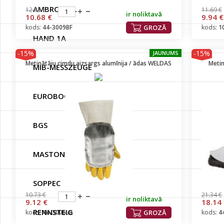
AMBRO-SOL
12.57 €
11.69 €
ir noliktavā
10.68 €
9.94 €
kods:
44-3009BF
GROZĀ
kods:
1
HAND 1A
-15%
-15%
JAUNUMS
Metinātāju cimdu aizsargs alumīnija / ādas WELDAS
Metin
MIB-MESSZEUGE
EUROBOOR
BGS
MASTON
SOPPEC
10.73 €
21.34 €
ir noliktavā
9.12 €
18.14
RENNSTEIG
kods:
44-3006LB
GROZĀ
kods:
4