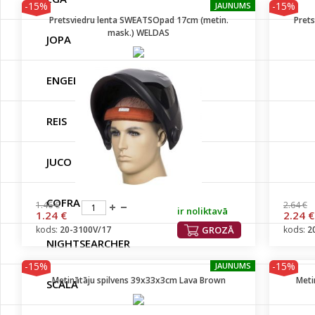
-15%
-15%
JAUNUMS
Pretsviedru lenta SWEATSOpad 17cm (metin.
Pret
mask.) WELDAS
JOPA
ENGEL
REIS
JUCO
COFRA
1.46 €
2.64 €
ir noliktavā
1.24 €
2.24 €
kods:
20-3100V/17
GROZĀ
kods:
2
NIGHTSEARCHER
-15%
-15%
JAUNUMS
Metinātāju spilvens 39x33x3cm Lava Brown
Meti
SCALA