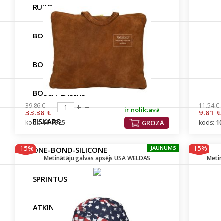
RUKO
BOSCH-DIY
BOSCH-GARDEN
BOSCH-LASERS
39.86 €
11.54 €
ir noliktavā
33.88 €
9.81 €
FISKARS
kods:
44-7925
GROZĀ
kods:
1
-15%
-15%
JAUNUMS
ONE-BOND-SILICONE
Metinātāju galvas apsējs USA WELDAS
Meti
SPRINTUS
ATKINSON