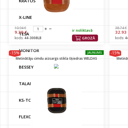
KRATOS
X-LINE
10.94 €
38.74 €
ir noliktavā
9.30 €
32.93
TESA
kods:
44-3008LB
GROZĀ
kods:
4
MONITOR
-15%
-15%
JAUNUMS
Metinātāju cimdu aizsargs stikla šķiedras WELDAS
Metinā
BESSEY
TALAN
KS-TOOLS
FLEXOVIT