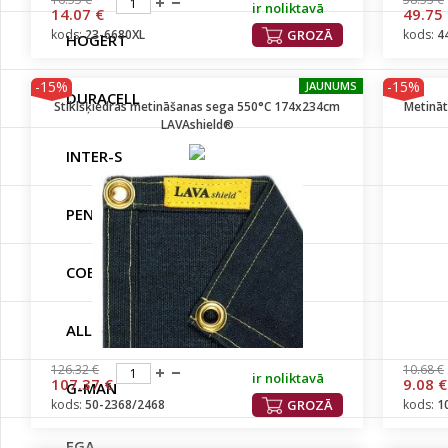
ir noliktavā
14.07 €
49.75
kods:
23-6680XL
GROZĀ
kods:
4
HOGERT
-15%
-15%
JAUNUMS
DURACELL
Stiklšķiedras metināšanas sega 550°C 174x234cm
Metināt
LAVAshield®
INTER-S
PENOSIL
COBIT
ALLIT
126.32 €
10.68 €
ir noliktavā
107.37 €
9.08 €
G-MAN
kods:
50-2368/2468
GROZĀ
kods:
1
EGA