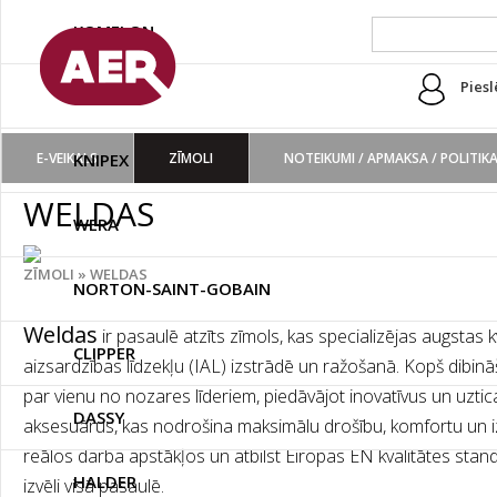
KOMELON
Piesl
HELLER
E-VEIKALS
KNIPEX
ZĪMOLI
NOTEIKUMI / APMAKSA / POLITIK
WELDAS
WERA
ZĪMOLI
»
WELDAS
NORTON-SAINT-GOBAIN
Weldas
ir pasaulē atzīts zīmols, kas specializējas augstas 
CLIPPER
aizsardzības līdzekļu (IAL) izstrādē un ražošanā. Kopš dibi
par vienu no nozares līderiem, piedāvājot inovatīvus un uz
DASSY
aksesuārus, kas nodrošina maksimālu drošību, komfortu un izt
reālos darba apstākļos un atbilst Eiropas EN kvalitātes stan
HALDER
izvēli visā pasaulē.