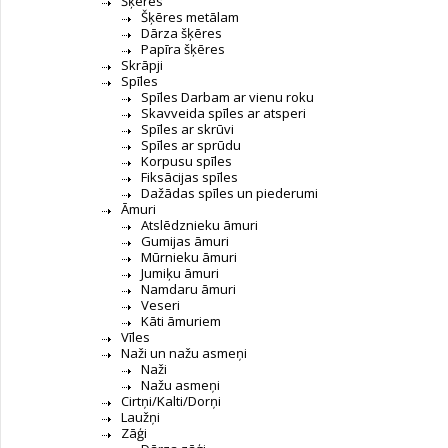
Šķēres
Šķēres metālam
Dārza šķēres
Papīra šķēres
Skrāpji
Spīles
Spīles Darbam ar vienu roku
Skavveida spīles ar atsperi
Spīles ar skrūvi
Spīles ar sprūdu
Korpusu spīles
Fiksācijas spīles
Dažādas spīles un piederumi
Āmuri
Atslēdznieku āmuri
Gumijas āmuri
Mūrnieku āmuri
Jumiķu āmuri
Namdaru āmuri
Veseri
Kāti āmuriem
Vīles
Naži un nažu asmeņi
Naži
Nažu asmeņi
Cirtņi/Kalti/Dorņi
Laužņi
Zāģi