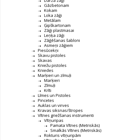
Dārza zāģi
Gāzbetonam
Kokam
Loka zāģi
Metālam
Ģipškartonam
Zāģi plastmasai
Leņķa zāģi
Zāģēšanas šabloni
Asmeņi zāģiem
Piesūcekņi
Skavu pistoles
Skavas
Kniežu pistoles
Kniedes
Marķieri un zīmuļi
Marķieri
Zīmuļi
Krīti
Līmes un Pistoles
Pincetes
Auklas un virves
Kravas siksnas/štropes
Vītnes griežšanas instrumenti
Vītņuripas
Pamata Vītnes (Metriskās)
Smalkās Vītnes (Metriskās)
Rokturis vītņuripām