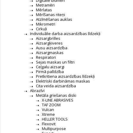
Digitālie bīdmēri
Metramēri
Mērlatas
Mērīšanas riteņi
Atzīmēšanas auklas
Mikrometri
Cirkuļi
Individuālie darba aizsardzības līdzekļi
Aizsargbrilles
Aizsargķiveres
Ausu aizsardzība
Aizsargmaskas
Respiratori
Sejas maskas un filtri
Ceļgalu aizsargi
Pirmā palīdzība
Pretkritiena aizsardzības līdzekļi
Elektriski darbināmas maskas
Cita veida aizsardzība
Abrazīvi
Metāla griešanas diski
X-LINE ABRASIVES
TAF ZOOM
Vulcan
Xtreme
HELLER TOOLS
Flexovit
Multipurpose