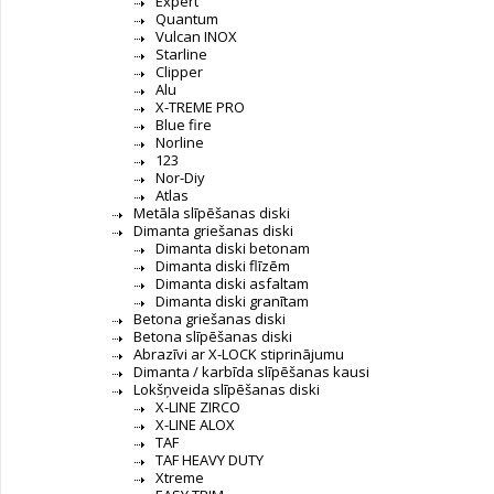
Expert
Quantum
Vulcan INOX
Starline
Clipper
Alu
X-TREME PRO
Blue fire
Norline
123
Nor-Diy
Atlas
Metāla slīpēšanas diski
Dimanta griešanas diski
Dimanta diski betonam
Dimanta diski flīzēm
Dimanta diski asfaltam
Dimanta diski granītam
Betona griešanas diski
Betona slīpēšanas diski
Abrazīvi ar X-LOCK stiprinājumu
Dimanta / karbīda slīpēšanas kausi
Lokšņveida slīpēšanas diski
X-LINE ZIRCO
X-LINE ALOX
TAF
TAF HEAVY DUTY
Xtreme