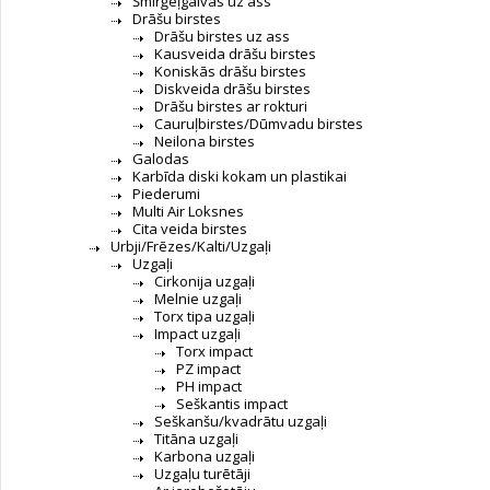
Šmirģeļgalvas uz ass
Drāšu birstes
Drāšu birstes uz ass
Kausveida drāšu birstes
Koniskās drāšu birstes
Diskveida drāšu birstes
Drāšu birstes ar rokturi
Cauruļbirstes/Dūmvadu birstes
Neilona birstes
Galodas
Karbīda diski kokam un plastikai
Piederumi
Multi Air Loksnes
Cita veida birstes
Urbji/Frēzes/Kalti/Uzgaļi
Uzgaļi
Cirkonija uzgaļi
Melnie uzgaļi
Torx tipa uzgaļi
Impact uzgaļi
Torx impact
PZ impact
PH impact
Seškantis impact
Seškanšu/kvadrātu uzgaļi
Titāna uzgaļi
Karbona uzgaļi
Uzgaļu turētāji