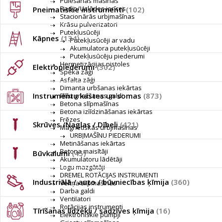
Pulēšanas mašīnas
Radio/Uzlādes ierīces
Pneimatiskie instrumenti
(102)
Stacionārās urbjmašīnas
Krāsu pulverizatori
Putekļusūcēji
Kāpnes
(134)
Putekļusūcēji ar vadu
Akumulatora putekļusūcēji
Putekļusūcēju piederumi
Hermetizācijas pistoles
Elektropiederumi
(302)
Spēka zāģi
Asfalta zāģi
Dimanta urbšanas iekārtas
Instrumentu kastes un somas
(873)
Flīžu griežšanas galdi
Betona slīpmašīnas
Betona izlīdzināšanas iekārtas
Frēzes
Skrūves /Naglas / Dībeļi
(421)
Magnētiskās urbjmašīnas
URBJMAŠĪNU PIEDERUMI
Metināšanas iekārtas
Betona maisītāji
Būvkalumi
(45)
Akumulatoru lādētāji
Logu mazgātāji
DREMEL ROTĀCIJAS INSTRUMENTI
Industriālā / auto / būvniecības ķīmija
(360)
Veltņa slīpmašīnas
Darba galdi
Ventilatori
Rotācijas instrumenti
Tīrīšanas līdzekļi / sadzīves ķīmija
(16)
Elektroniskie pumpji