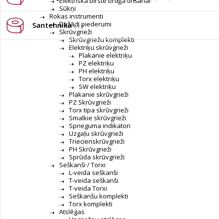
Elektriskā birste bruģa tīrīšanai
Sūkņi
Rokas instrumenti
Dažādi piederumi
Santehnika
(1)
Skrūvgrieži
Skrūvgriežu komplekti
Elektriķu skrūvgrieži
Plakanie elektriķu
PZ elektriķu
PH elektriķu
Torx elektriķu
SW elektriķu
Plakanie skrūvgrieži
PZ Skrūvgrieži
Torx tipa skrūvgrieži
Smalkie skrūvgrieži
Sprieguma indikatori
Uzgaļu skrūvgrieži
Triecienskrūvgrieži
PH Skrūvgrieži
Sprūda skrūvgrieži
Seškanši / Torxi
L-veida seškanši
T-veida seškanši
T-veida Torxi
Seškanšu komplekti
Torx komplekti
Atslēgas