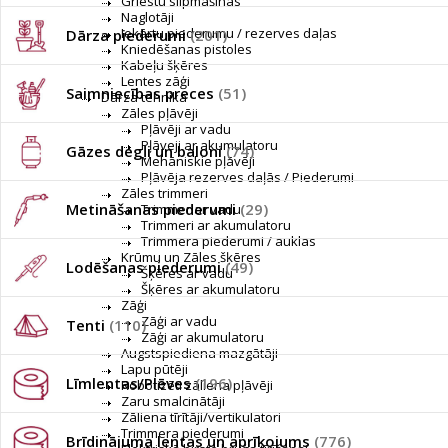
Griestu slīpmašīnas
Naglotāji
Iekārtu piederumu / rezerves daļas
Dārza piederumi
(201)
Kniedēšanas pistoles
Kabeļu šķēres
Lentes zāģi
Saimniecības preces
(51)
Dārza tehnika
Zāles pļāvēji
Pļāvēji ar vadu
Pļāveji ar akumulatoru
Gāzes degļi un baloni
(74)
Mehāniskie pļāvēji
Pļāvēja rezerves daļās / Piederumi
Zāles trimmeri
Metināšanas piederumi
(29)
Trimmer ar vadu
Trimmeri ar akumulatoru
Trimmera piederumi / auklas
Krūmu un Zāles šķēres
Lodēšanas piederumi
(49)
Šķēres ar vadu
Šķēres ar akumulatoru
Zāģi
Zāģi ar vadu
Tenti
(110)
Zāģi ar akumulatoru
Augstspiediena mazgātāji
Lapu pūtēji
Līmlentas/Plēves
(196)
Robotizēti zāliena pļāvēji
Zaru smalcinātāji
Zāliena tīrītāji/vertikulatori
Trimmera piederumi
Brīdinājuma lentas un aprīkojums
(776)