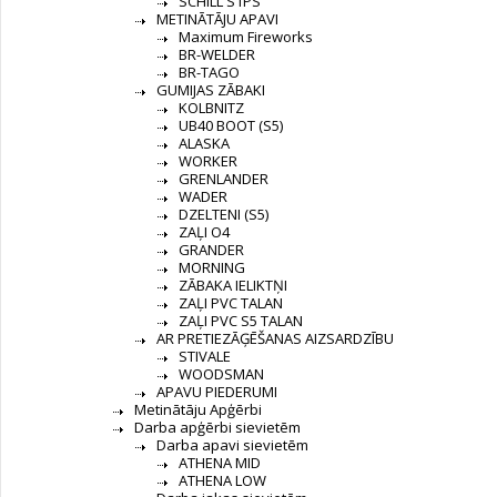
SCHILL S1PS
METINĀTĀJU APAVI
Maximum Fireworks
BR-WELDER
BR-TAGO
GUMIJAS ZĀBAKI
KOLBNITZ
UB40 BOOT (S5)
ALASKA
WORKER
GRENLANDER
WADER
DZELTENI (S5)
ZAĻI O4
GRANDER
MORNING
ZĀBAKA IELIKTŅI
ZAĻI PVC TALAN
ZAĻI PVC S5 TALAN
AR PRETIEZĀĢĒŠANAS AIZSARDZĪBU
STIVALE
WOODSMAN
APAVU PIEDERUMI
Metinātāju Apģērbi
Darba apģērbi sievietēm
Darba apavi sievietēm
ATHENA MID
ATHENA LOW