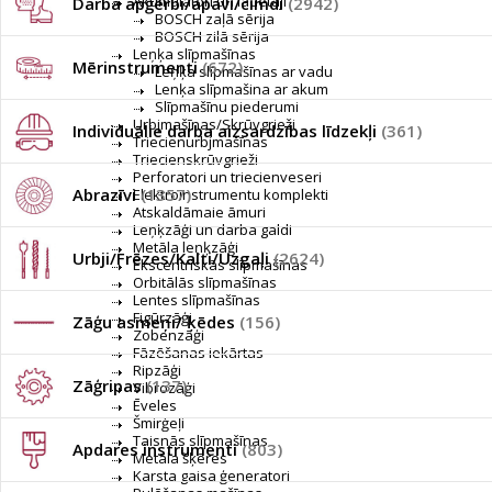
Akumulatori un lādētāji
Darba apģērbi/apavi/cimdi
(2942)
BOSCH zaļā sērija
BOSCH zilā sērija
Leņķa slīpmašīnas
Mērinstrumenti
(672)
Leņķa slīpmašīnas ar vadu
Lenķa slīpmašina ar akum
Slīpmašīnu piederumi
Urbjmašīnas/Skrūvgrieži
Individuālie darba aizsardzības līdzekļi
(361)
Triecienurbjmašīnas
Triecienskrūvgrieži
Perforatori un triecienveseri
Abrazīvi
(1357)
Elektroinstrumentu komplekti
Atskaldāmaie āmuri
Leņķzāģi un darba galdi
Metāla leņķzāģi
Urbji/Frēzes/Kalti/Uzgaļi
(2624)
Ekscentriskās slīpmašīnas
Orbitālās slīpmašīnas
Lentes slīpmašīnas
Figūrzāģi
Zāģu asmeņi/ ķēdes
(156)
Zobenzāģi
Fāzēšanas iekārtas
Ripzāģi
Zāģripas
(137)
Vibrozāģi
Ēveles
Šmirģeļi
Taisnās slīpmašīnas
Apdares instrumenti
(803)
Metāla šķēres
Karsta gaisa ģeneratori