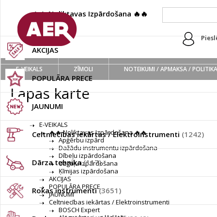
🔥🔥 Noliktavas Izpārdošana 🔥🔥
(222)
Piesl
AKCIJAS
E-VEIKALS
ZĪMOLI
NOTEIKUMI / APMAKSA / POLITIK
POPULĀRA PRECE
Lapas karte
JAUNUMI
E-VEIKALS
🔥🔥 Noliktavas Izpārdošana 🔥🔥
Celtniecības iekārtas / Elektroinstrumenti
(1242)
Apģērbu izpārd
Dažādu instrumentu izpārdošana
Dībeļu izpārdošana
Dārza tehnika
(117)
Uzgaļu izpārdošana
Ķīmijas izpārdošana
AKCIJAS
POPULĀRA PRECE
Rokas instrumenti
(3651)
JAUNUMI
Celtniecības iekārtas / Elektroinstrumenti
BOSCH Expert