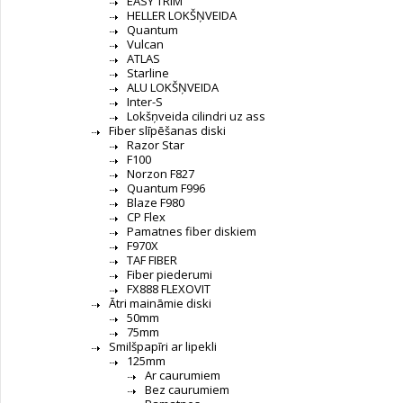
EASY TRIM
HELLER LOKŠŅVEIDA
Quantum
Vulcan
ATLAS
Starline
ALU LOKŠŅVEIDA
Inter-S
Lokšņveida cilindri uz ass
Fiber slīpēšanas diski
Razor Star
F100
Norzon F827
Quantum F996
Blaze F980
CP Flex
Pamatnes fiber diskiem
F970X
TAF FIBER
Fiber piederumi
FX888 FLEXOVIT
Ātri maināmie diski
50mm
75mm
Smilšpapīri ar lipekli
125mm
Ar caurumiem
Bez caurumiem