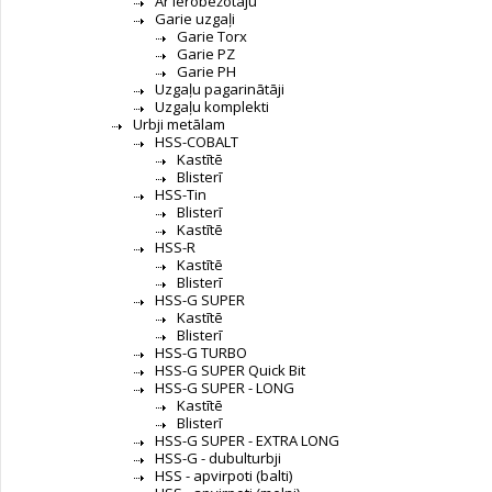
Ar ierobežotāju
Garie uzgaļi
Garie Torx
Garie PZ
Garie PH
Uzgaļu pagarinātāji
Uzgaļu komplekti
Urbji metālam
HSS-COBALT
Kastītē
Blisterī
HSS-Tin
Blisterī
Kastītē
HSS-R
Kastītē
Blisterī
HSS-G SUPER
Kastītē
Blisterī
HSS-G TURBO
HSS-G SUPER Quick Bit
HSS-G SUPER - LONG
Kastītē
Blisterī
HSS-G SUPER - EXTRA LONG
HSS-G - dubulturbji
HSS - apvirpoti (balti)