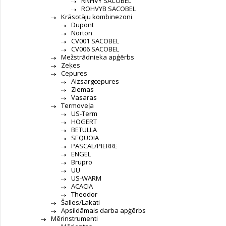
RNHVY SACOBEL
ROHVYB SACOBEL
Krāsotāju kombinezoni
Dupont
Norton
CV001 SACOBEL
CV006 SACOBEL
Mežstrādnieka apģērbs
Zeķes
Cepures
Aizsargcepures
Ziemas
Vasaras
Termoveļa
US-Term
HOGERT
BETULLA
SEQUOIA
PASCAL/PIERRE
ENGEL
Brupro
UU
US-WARM
ACACIA
Theodor
Šalles/Lakati
Apsildāmais darba apģērbs
Mērinstrumenti