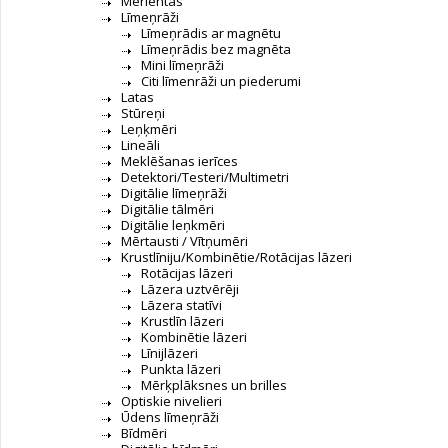
Mērlentas
Līmeņrāži
Līmeņrādis ar magnētu
Līmeņrādis bez magnēta
Mini līmeņrāži
Citi līmenrāži un piederumi
Latas
Stūreņi
Leņķmēri
Lineāli
Meklēšanas ierīces
Detektori/Testeri/Multimetri
Digitālie līmeņrāži
Digitālie tālmēri
Digitālie leņkmēri
Mērtausti / Vītņumēri
Krustlīniju/Kombinētie/Rotācijas lāzeri
Rotācijas lāzeri
Lāzera uztvērēji
Lāzera statīvi
Krustlīn lāzeri
Kombinētie lāzeri
Līnijlāzeri
Punkta lāzeri
Mērķplāksnes un brilles
Optiskie nivelieri
Ūdens līmeņrāži
Bīdmēri