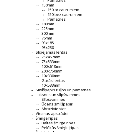
Pamatnes
150mm
150 ar caurumiem
150 bez caurumiem
Pamatnes
180mm
225mm
300mm
76mm
93x185
93x230
Slīpējamās lentas
75x457mm
75x533mm
100x610mm
200x750mm
10x330mm
Garās lentas
10x533mm
Smilšpapīri ruļļos un pamatnes
Loksnes un slīpšvammes
Slīpšvammes
Ūdens smilšpapīri
Abrazīvie sieti
Virsmas apstrādei
Šmirģeļripas
Baltās šmirģeļripas
Pelēkās šmirģeļripas