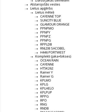
Darba jakas sievietēm
Atstarojošās vestes
Lietus apģērbs
Lietus mēteļi
CAYENNE TOP
SUNCITY BLUE
GLAMOUR ORANGE
PPNPMO
PPNPY
PPNPZ
PPNPG
RPPLDB
RNLDB SACOBEL
H446 PORTWEST
Komplekti (jaka+bikses)
OCEAN RAIN
CAYENNE
HT5K262
Rainer Y
Rainer G
KPLMO
KPLG
KPLHELO
KPLPUP
RPPG
RPO
RNG
RNDB