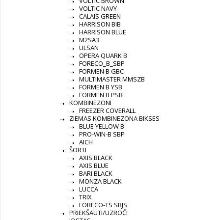
VOLTIC BROWN
VOLTIC NAVY
CALAIS GREEN
HARRISON BIB
HARRISON BLUE
M2SA3
ULSAN
OPERA QUARK B
FORECO_B_SBP
FORMEN B GBC
MULTIMASTER MMSZB
FORMEN B YSB
FORMEN B PSB
KOMBINEZONI
FREEZER COVERALL
ZIEMAS KOMBINEZONA BIKSES
BLUE YELLOW B
PRO-WIN-B SBP
AICH
ŠORTI
AXIS BLACK
AXIS BLUE
BARI BLACK
MONZA BLACK
LUCCA
TRIX
FORECO-TS SBJS
PRIEKŠAUTI/UZROČI