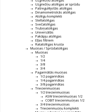
Uzgriežņu atslēgas
Uzgriežņu atslēgas ar sprūdu
Pašregulējošās atslēgas
Dinamometriskās atslēgas
Atslēgu komplekti
Stellatslēgas
Svečatslēgas
Trubiņatslēgas
Universālās
Pakāpju atslēgas
Eļļas filtriem
Ratatslēgas krusta
Muciņas / Sprūdatslēgas
Muciņas
1/2
1/4
3/8
3/4
Pagarinātās muciņas
1/2 pagarinātas
1/4 pagarinātas
3/8 pagarinātas
Triecienmuciņas
1/2 triecienmuciņas
ASW triecienmuciņas 1/2
COBIT triecienmuciņas 1/2
3/4 triecienmuciņas
Triecienmuciņu komplekti