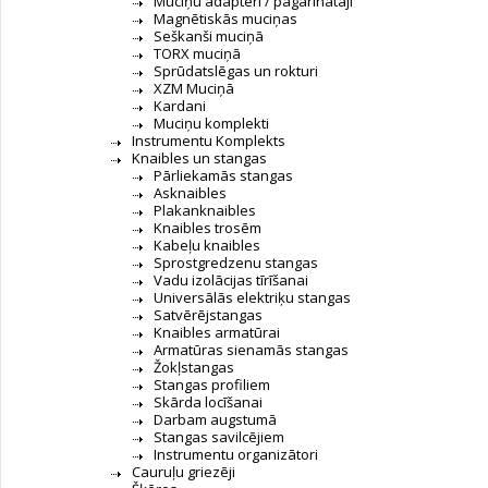
Muciņu adapteri / pagarinātāji
Magnētiskās muciņas
Seškanši muciņā
TORX muciņā
Sprūdatslēgas un rokturi
XZM Muciņā
Kardani
Muciņu komplekti
Instrumentu Komplekts
Knaibles un stangas
Pārliekamās stangas
Asknaibles
Plakanknaibles
Knaibles trosēm
Kabeļu knaibles
Sprostgredzenu stangas
Vadu izolācijas tīrīšanai
Universālās elektriķu stangas
Satvērējstangas
Knaibles armatūrai
Armatūras sienamās stangas
Žokļstangas
Stangas profiliem
Skārda locīšanai
Darbam augstumā
Stangas savilcējiem
Instrumentu organizātori
Cauruļu griezēji