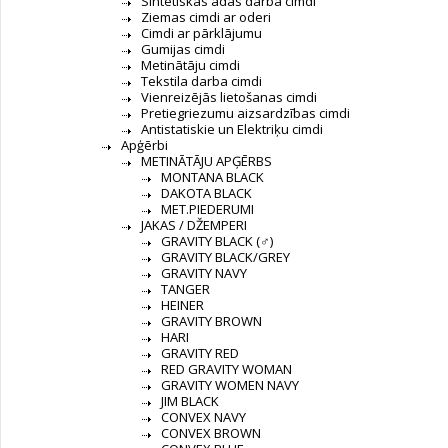
Sintētiskās ādas darba cimdi
Ziemas cimdi ar oderi
Cimdi ar pārklājumu
Gumijas cimdi
Metinātāju cimdi
Tekstila darba cimdi
Vienreizējās lietošanas cimdi
Pretiegriezumu aizsardzības cimdi
Antistatiskie un Elektriķu cimdi
Apģērbi
METINĀTĀJU APĢĒRBS
MONTANA BLACK
DAKOTA BLACK
MET.PIEDERUMI
JAKAS / DŽEMPERI
GRAVITY BLACK (♂)
GRAVITY BLACK/GREY
GRAVITY NAVY
TANGER
HEINER
GRAVITY BROWN
HARI
GRAVITY RED
RED GRAVITY WOMAN
GRAVITY WOMEN NAVY
JIM BLACK
CONVEX NAVY
CONVEX BROWN