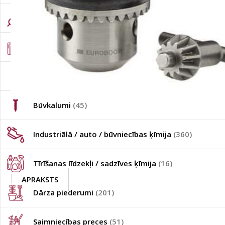
Elektropiederumi
(302)
Instrumentu kastes un somas
(873)
Skrūves /Naglas / Dībeļi
(421)
Būvkalumi
(45)
Industriālā / auto / būvniecības ķīmija
(360)
Tīrīšanas līdzekļi / sadzīves ķīmija
(16)
APRAKSTS
Dārza piederumi
(201)
Saimniecības preces
(51)