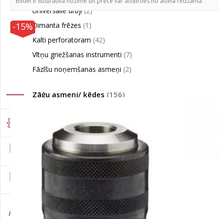
Bildei ir ilustratīva nozīme un prece var atšķirties no attēlā redzamā
Universālie urbji
(2)
-15%
Dimanta frēzes
(1)
Kalti perforatoram
(42)
Vītņu griežšanas instrumenti
(7)
Fāzīšu noņemšanas asmeņi
(2)
Zāģu asmeņi/ ķēdes
(156)
Zāģripas
(137)
Apdares instrumenti
(803)
Pneimatiskie instrumenti
(102)
Kāpnes
(134)