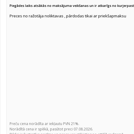
Cilindrzāģi
(114)
Piegādes laiks atsākās no maksājuma veikšanas un ir atkarīgs no kurjerpa
Kroņurbji
(51)
Preces no ražotāja noliktavas , pārdodas tikai ar priekšapmaksu
Dimanta kroņurbji
(124)
Frēzes magnētiskai urbjmašīnai
(162)
25/30mm
(49)
50/55mm
(32)
110mm
Pārejas/Patronas
(27)
Centra tapas frēzēm
(11)
Vītņurbji magnētiskai urbjmašīnai
(37)
Pakāpjurbji mag. urbjmašīnai
(2)
Urbji magnētiskajai urbjmašīn
(4)
Frēzes kokam
(53)
Borfrēzes
(79)
Preču cena norādīta ar iekļautu PVN 21%.
Norādītā cena ir spēkā, pasūtot preci 07.08.2026.
Adapteri un patronas
(16)