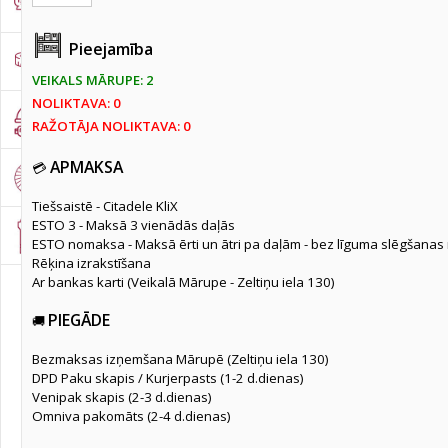
Darba apģērbi/apavi/cimdi
(2942)
Pieejamība
Mērinstrumenti
(672)
VEIKALS MĀRUPE: 2
NOLIKTAVA: 0
Individuālie darba aizsardzības līdzekļi
(361)
RAŽOTĀJA NOLIKTAVA: 0
APMAKSA
💳
Abrazīvi
(1357)
Tiešsaistē - Citadele KliX
ESTO 3 - Maksā 3 vienādās daļās
Urbji/Frēzes/Kalti/Uzgaļi
(2624)
ESTO nomaksa - Maksā ērti un ātri pa daļām - bez līguma slēgšanas
Rēķina izrakstīšana
Ar bankas karti (Veikalā Mārupe - Zeltiņu iela 130)
Uzgaļi
(332)
Urbji metālam
(742)
PIEGĀDE
🚚
Urbji kokam
(178)
Bezmaksas izņemšana Mārupē (Zeltiņu iela 130)
Urbji betonam
(531)
DPD Paku skapis / Kurjerpasts (1-2 d.dienas)
Venipak skapis (2-3 d.dienas)
Urbji flīzēm
(102)
Omniva pakomāts (2-4 d.dienas)
Urbju komplekti
(86)