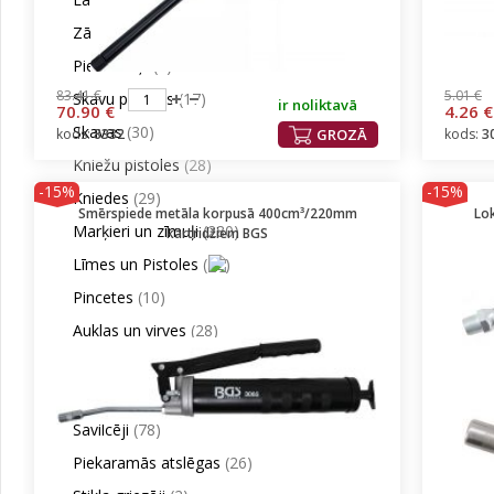
Zāģi
(106)
Piesūcekņi
(7)
83.41 €
5.01 €
Skavu pistoles
(17)
ir noliktavā
70.90 €
4.26 €
Skavas
(30)
kods:
8332
GROZĀ
kods:
3
Kniežu pistoles
(28)
-15%
-15%
Kniedes
(29)
Smērspiede metāla korpusā 400cm³/220mm
Lo
Marķieri un zīmuļi
(280)
kārtridžiem BGS
Līmes un Pistoles
(52)
Pincetes
(10)
Auklas un virves
(28)
Kravas siksnas/štropes
(24)
Vītnes griežšanas instrumenti
(176)
Savilcēji
(78)
Piekaramās atslēgas
(26)