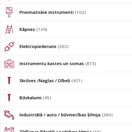
Pneimatiskie instrumenti
(102)
Kāpnes
(134)
Elektropiederumi
(302)
Instrumentu kastes un somas
(873)
Skrūves /Naglas / Dībeļi
(421)
Būvkalumi
(45)
Industriālā / auto / būvniecības ķīmija
(360)
Tīrīšanas līdzekļi / sadzīves ķīmija
(16)