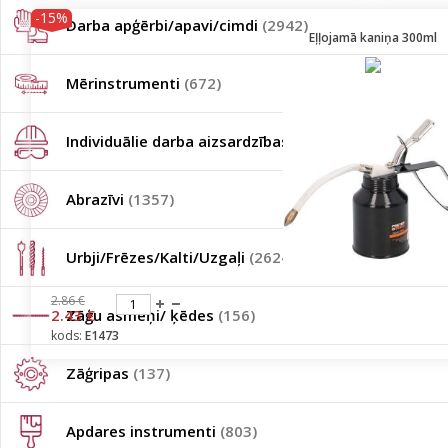
-15%
Darba apģērbi/apavi/cimdi
(2942)
Eļļojamā kaniņa 300ml
Mērinstrumenti
(672)
Individuālie darba aizsardzības līdzekļi
(361)
Abrazīvi
(1357)
Urbji/Frēzes/Kalti/Uzgaļi
(2624)
2.86 €
2.43 €
Zāģu asmeņi/ ķēdes
(156)
kods:
E1473
Zāģripas
(137)
Apdares instrumenti
(803)