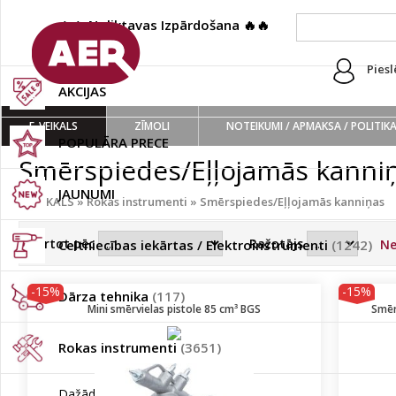
🔥🔥 Noliktavas Izpārdošana 🔥🔥
(222)
Piesl
AKCIJAS
E-VEIKALS
ZĪMOLI
NOTEIKUMI / APMAKSA / POLITIK
POPULĀRA PRECE
Smērspiedes/Eļļojamās kanni
JAUNUMI
E-VEIKALS
»
Rokas instrumenti
»
Smērspiedes/Eļļojamās kanniņas
Kārtot pēc
Ražotājs
Celtniecības iekārtas / Elektroinstrumenti
(1242)
Ne
-15%
-15%
Dārza tehnika
(117)
Mini smērvielas pistole 85 cm³ BGS
Smēr
Rokas instrumenti
(3651)
Dažādi piederumi
(140)