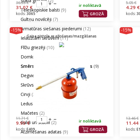
Stikla griezēji
(2)
36.55 €
5.05 €
ir noliktavā
31.07 €
4.29 €
Teleskopiskie balsti
(9)
kods:
3065
GROZĀ
kods:
3
Gultņu novilcēji
(7)
Armatūras siešanas piederumi
(12)
-15%
-15%
Gaisa pistole ar eļļošanas/mazgāšanas
Ielauztām skrūvēm
(11)
Flīžu griezēji
(10)
Domkrati
(6)
Smērspiedes/Eļļojamās kanniņas
(9)
Degvielas kannas un piltuves
(14)
Skrūvspīles
(11)
Cirvji
(32)
Ledus cirtņi
(3)
Mačetes
(2)
11.71 €
13.46 €
ir noliktavā
Galdi un statīvi
(2)
9.95 €
11.44
kods:
E409
GROZĀ
kods:
E
Atzīmēšanas adatas
(9)