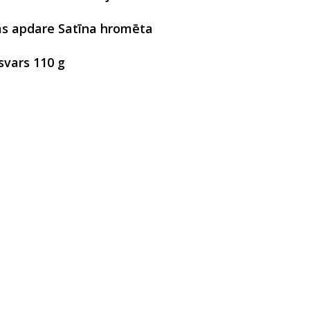
as apdare Satīna hromēta
svars 110 g