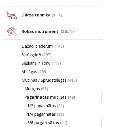
Dārza tehnika
(117)
Rokas instrumenti
(3651)
Dažādi piederumi
(140)
Skrūvgrieži
(297)
Seškanši / Torxi
(119)
Atslēgas
(259)
Muciņas / Sprūdatslēgas
(415)
Muciņas
(68)
Pagarinātās muciņas
(48)
1/2 pagarinātas
(26)
1/4 pagarinātas
(11)
3/8 pagarinātas
(11)