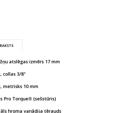
RAKSTS
ežņu atslēgas izmērs 17 mm
, collas 3/8"
, metrisks 10 mm
s Pro Torque® (sešstūris)
āls hroma vanādija tērauds