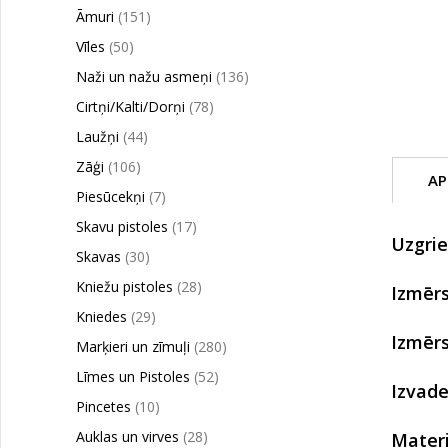
Āmuri
(151)
Vīles
(50)
Naži un nažu asmeņi
(136)
Cirtņi/Kalti/Dorņi
(78)
Laužņi
(44)
Zāģi
(106)
AP
Piesūcekņi
(7)
Skavu pistoles
(17)
Uzgri
Skavas
(30)
Kniežu pistoles
(28)
Izmērs
Kniedes
(29)
Izmērs
Marķieri un zīmuļi
(280)
Līmes un Pistoles
(52)
Izvade
Pincetes
(10)
Auklas un virves
(28)
Materi