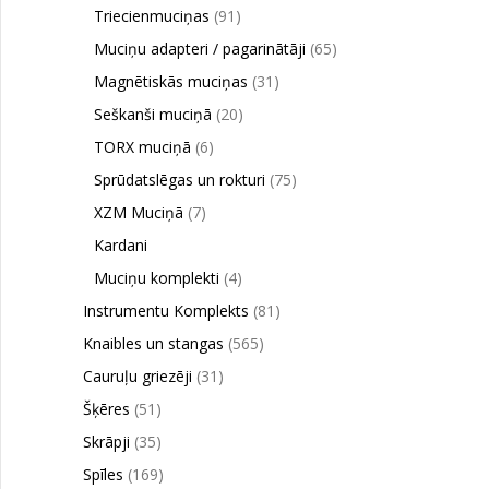
Triecienmuciņas
(91)
Muciņu adapteri / pagarinātāji
(65)
Magnētiskās muciņas
(31)
Seškanši muciņā
(20)
TORX muciņā
(6)
Sprūdatslēgas un rokturi
(75)
XZM Muciņā
(7)
Kardani
Muciņu komplekti
(4)
Instrumentu Komplekts
(81)
Knaibles un stangas
(565)
Cauruļu griezēji
(31)
Šķēres
(51)
Skrāpji
(35)
Spīles
(169)