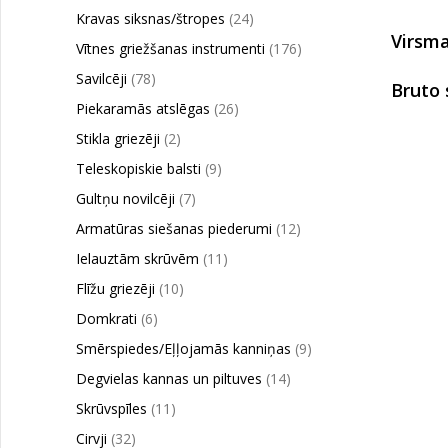
Kravas siksnas/štropes
(24)
Virsm
Vītnes griežšanas instrumenti
(176)
Savilcēji
(78)
Bruto 
Piekaramās atslēgas
(26)
Stikla griezēji
(2)
Teleskopiskie balsti
(9)
Gultņu novilcēji
(7)
Armatūras siešanas piederumi
(12)
Ielauztām skrūvēm
(11)
Flīžu griezēji
(10)
Domkrati
(6)
Smērspiedes/Eļļojamās kanniņas
(9)
Degvielas kannas un piltuves
(14)
Skrūvspīles
(11)
Cirvji
(32)