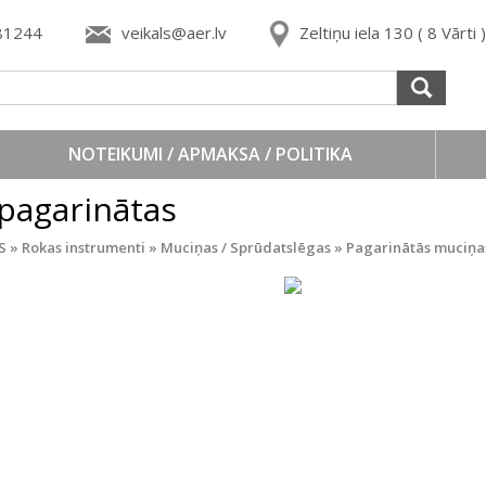
81244
veikals@aer.lv
Zeltiņu iela 130 ( 8 Vārti
NOTEIKUMI / APMAKSA / POLITIKA
 pagarinātas
S
»
Rokas instrumenti
»
Muciņas / Sprūdatslēgas
»
Pagarinātās muciņ