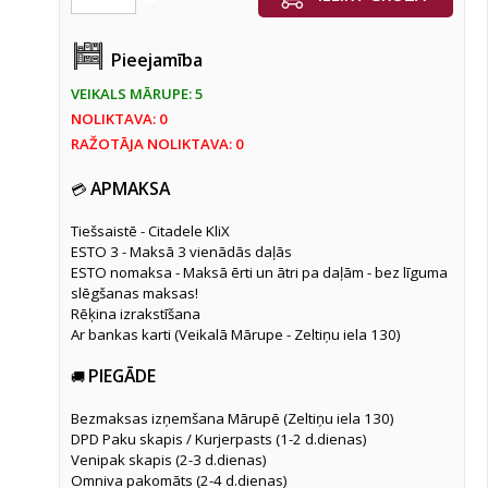
Pieejamība
VEIKALS MĀRUPE: 5
NOLIKTAVA: 0
RAŽOTĀJA NOLIKTAVA: 0
APMAKSA
💳
Tiešsaistē - Citadele KliX
ESTO 3 - Maksā 3 vienādās daļās
ESTO nomaksa - Maksā ērti un ātri pa daļām - bez līguma
slēgšanas maksas!
Rēķina izrakstīšana
Ar bankas karti (Veikalā Mārupe - Zeltiņu iela 130)
PIEGĀDE
🚚
Bezmaksas izņemšana Mārupē (Zeltiņu iela 130)
DPD Paku skapis / Kurjerpasts (1-2 d.dienas)
Venipak skapis (2-3 d.dienas)
Omniva pakomāts (2-4 d.dienas)