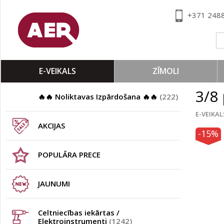
+371 248
E-VEIKALS
ZĪMOLI
3/8
🔥🔥 Noliktavas Izpārdošana 🔥🔥
(222)
E-VEIKAL
AKCIJAS
-15%
POPULĀRA PRECE
JAUNUMI
Celtniecības iekārtas /
Elektroinstrumenti
(1242)