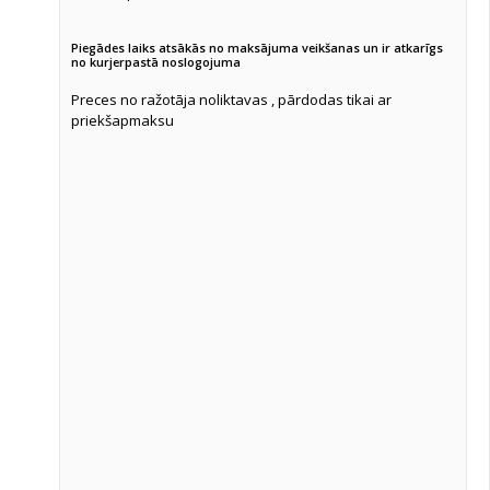
Piegādes laiks atsākās no maksājuma veikšanas un ir atkarīgs
no kurjerpastā noslogojuma
Preces no ražotāja noliktavas , pārdodas tikai ar
priekšapmaksu