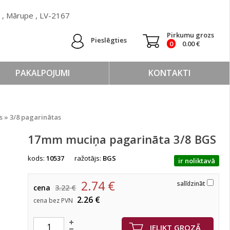
 ) , Mārupe , LV-2167
Pirkumu grozs
Pieslēgties
0
0.00
€
PAKALPOJUMI
KONTAKTI
as
»
3/8 pagarinātas
17mm muciņa pagarināta 3/8 BGS
kods:
10537
ražotājs:
BGS
ir noliktavā
2.74
€
salīdzināt
cena
3.22 €
2.26 €
cena bez PVN
IELIKT GROZĀ