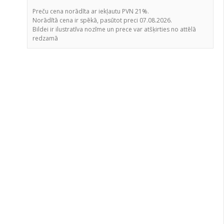
Preču cena norādīta ar iekļautu PVN 21%.
Norādītā cena ir spēkā, pasūtot preci 07.08.2026.
Bildei ir ilustratīva nozīme un prece var atšķirties no attēlā
redzamā