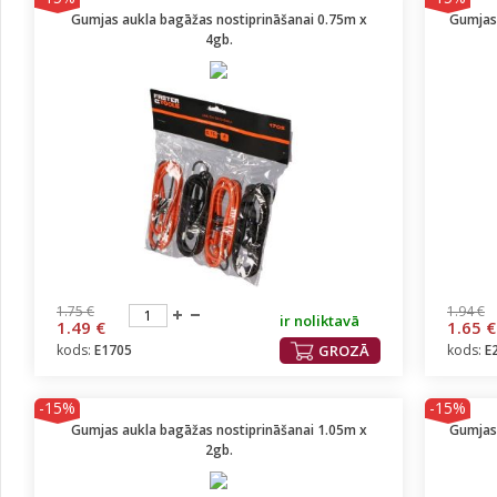
Gumjas aukla bagāžas nostiprināšanai 0.75m x
Gumjas 
4gb.
1.75 €
1.94 €
ir noliktavā
1.49 €
1.65 €
kods:
E1705
GROZĀ
kods:
E
-15%
-15%
Gumjas aukla bagāžas nostiprināšanai 1.05m x
Gumjas 
2gb.