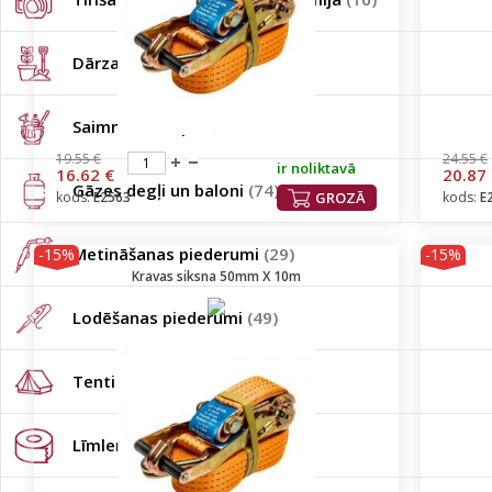
Dārza piederumi
(201)
Saimniecības preces
(51)
19.55 €
24.55 €
ir noliktavā
16.62 €
20.87
Gāzes degļi un baloni
(74)
kods:
E2563
GROZĀ
kods:
E
Metināšanas piederumi
(29)
-15%
-15%
Kravas siksna 50mm X 10m
Lodēšanas piederumi
(49)
Tenti
(110)
Līmlentas/Plēves
(196)