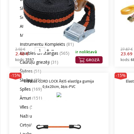
Skrūvgrieži
(297)
Seškanši / Torxi
(119)
Atslēgas
(259)
Muciņas / Sprūdatslēgas
(415)
Instrumentu Komplekts
(81)
2.92 €
27.87 €
ir noliktavā
Knaibles un stangas
(565)
2.48 €
23.69
kods:
3597
GROZĀ
kods:
6
Cauruļu griezēji
(31)
Šķēres
(51)
-15%
-15%
Skrāpji
(35)
BUNGEE CORD LOCK ĀĶIS elastīga gumija
Elas
0,6x20cm, āķis-PVC
Spīles
(169)
Āmuri
(151)
Vīles
(50)
Naži un nažu asmeņi
(136)
Cirtņi/Kalti/Dorņi
(78)
Laužņi
(44)