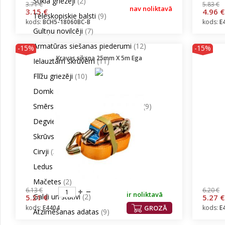
Stikla griezēji
(2)
3.71 €
5.83 €
nav noliktavā
3.15 €
4.96 €
Teleskopiskie balsti
(9)
kods:
BCH5-18060BC-B
kods:
E
Gultņu novilcēji
(7)
Armatūras siešanas piederumi
(12)
-15%
-15%
Kravas siksna 25mm X 5m Ega
Ielauztām skrūvēm
(11)
Flīžu griezēji
(10)
Domkrati
(6)
Smērspiedes/Eļļojamās kanniņas
(9)
Degvielas kannas un piltuves
(14)
Skrūvspīles
(11)
Cirvji
(32)
Ledus cirtņi
(3)
Mačetes
(2)
6.13 €
6.20 €
ir noliktavā
Galdi un statīvi
(2)
5.21 €
5.27 €
kods:
E4404
GROZĀ
kods:
E
Atzīmēšanas adatas
(9)