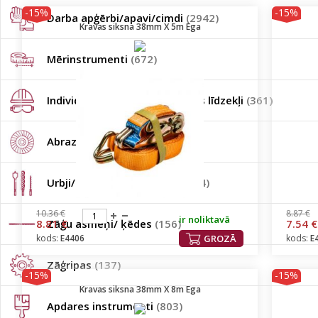
-15%
-15%
Darba apģērbi/apavi/cimdi
(2942)
Kravas siksna 38mm X 5m Ega
Mērinstrumenti
(672)
Individuālie darba aizsardzības līdzekļi
(361)
Abrazīvi
(1357)
Urbji/Frēzes/Kalti/Uzgaļi
(2624)
10.36 €
8.87 €
ir noliktavā
8.81 €
Zāģu asmeņi/ ķēdes
(156)
7.54 €
kods:
E4406
GROZĀ
kods:
E
Zāģripas
(137)
-15%
-15%
Kravas siksna 38mm X 8m Ega
Apdares instrumenti
(803)