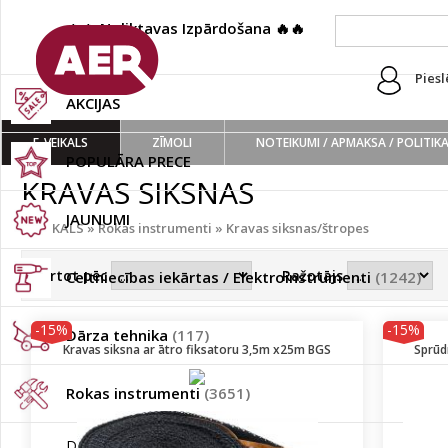
🔥🔥 Noliktavas Izpārdošana 🔥🔥
(222)
Piesl
AKCIJAS
E-VEIKALS
ZĪMOLI
NOTEIKUMI / APMAKSA / POLITIK
POPULĀRA PRECE
KRAVAS SIKSNAS
JAUNUMI
E-VEIKALS
»
Rokas instrumenti
»
Kravas siksnas/štropes
Kārtot pēc
Ražotājs
Celtniecības iekārtas / Elektroinstrumenti
(1242)
-15%
-15%
Dārza tehnika
(117)
Kravas siksna ar ātro fiksatoru 3,5m x25m BGS
Sprūd
Rokas instrumenti
(3651)
Dažādi piederumi
(140)