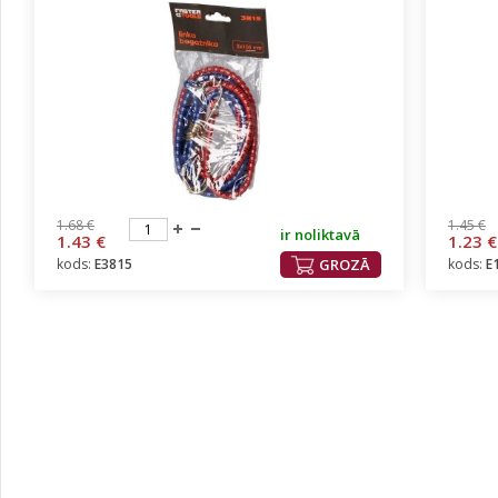
1.68 €
1.45 €
ir noliktavā
1.43 €
1.23 €
kods:
E3815
GROZĀ
kods:
E