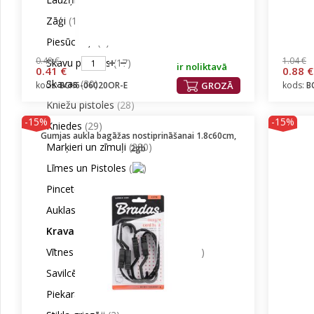
Zāģi
(106)
Piesūcekņi
(7)
0.48 €
1.04 €
Skavu pistoles
(17)
ir noliktavā
0.41 €
0.88 €
Skavas
(30)
kods:
BCH6-06020OR-E
GROZĀ
kods:
B
Kniežu pistoles
(28)
-15%
-15%
Kniedes
(29)
Gumjas aukla bagāžas nostiprināšanai 1.8c60cm,
Marķieri un zīmuļi
(280)
2gb
Līmes un Pistoles
(52)
Pincetes
(10)
Auklas un virves
(28)
Kravas siksnas/štropes
(24)
Vītnes griežšanas instrumenti
(176)
Savilcēji
(78)
Piekaramās atslēgas
(26)