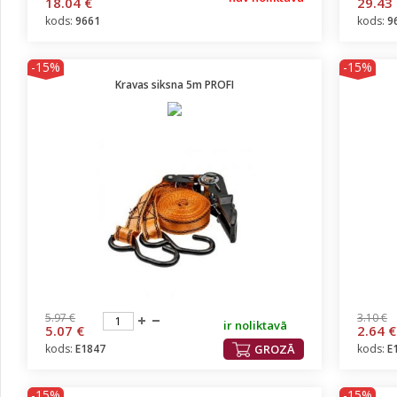
18.04 €
29.43
kods:
9661
kods:
9
-15%
-15%
Kravas siksna 5m PROFI
5.97 €
3.10 €
ir noliktavā
5.07 €
2.64 €
kods:
E1847
GROZĀ
kods:
E
-15%
-15%