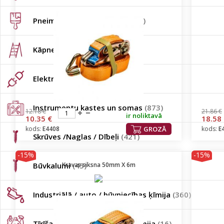
Pneimatiskie instrumenti
(102)
Kāpnes
(134)
Elektropiederumi
(302)
Instrumentu kastes un somas
(873)
12.18 €
21.86 €
ir noliktavā
10.35 €
18.58
kods:
E4408
GROZĀ
kods:
E
Skrūves /Naglas / Dībeļi
(421)
-15%
-15%
Būvkalumi
Kravas siksna 50mm X 6m
(45)
Industriālā / auto / būvniecības ķīmija
(360)
Tīrīšanas līdzekļi / sadzīves ķīmija
(16)