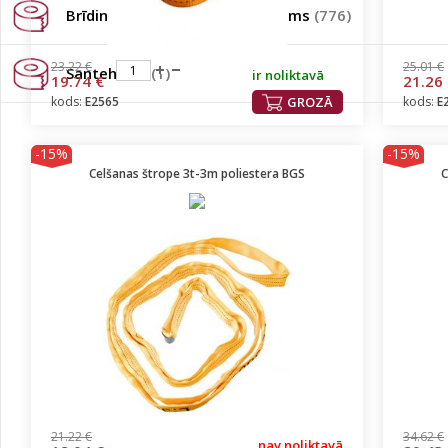
Brīdinājuma lentas un aprīkojums
(776)
23.22 €
25.01 €
Santehnika
(1)
ir noliktavā
19.74 €
21.26
kods:
E2565
GROZĀ
kods:
E
-15%
-15%
Celšanas štrope 3t-3m poliestera BGS
C
21.22 €
34.62 €
nav noliktavā