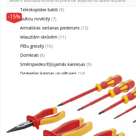
Stikla griezēji
(2)
Bildei ir ilustratīva nozīme un prece var atšķirties no attēlā redzamā
Teleskopiskie balsti
(9)
-15%
Gultņu novilcēji
(7)
Armatūras siešanas piederumi
(12)
Ielauztām skrūvēm
(11)
Flīžu griezēji
(10)
Domkrati
(6)
Smērspiedes/Eļļojamās kanniņas
(9)
Degvielas kannas un piltuves
(14)
Skrūvspīles
(11)
Cirvji
(32)
Ledus cirtņi
(3)
Mačetes
(2)
Galdi un statīvi
(2)
Atzīmēšanas adatas
(9)