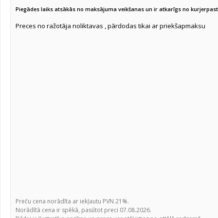
Piegādes laiks atsākās no maksājuma veikšanas un ir atkarīgs no kurjerpa
Zāģi
(106)
Preces no ražotāja noliktavas , pārdodas tikai ar priekšapmaksu
Piesūcekņi
(7)
Skavu pistoles
(17)
Skavas
(30)
Kniežu pistoles
(28)
Kniedes
(29)
Marķieri un zīmuļi
(280)
Līmes un Pistoles
(52)
Pincetes
(10)
Auklas un virves
(28)
Kravas siksnas/štropes
(24)
Vītnes griežšanas instrumenti
(176)
Savilcēji
(78)
Preču cena norādīta ar iekļautu PVN 21%.
Piekaramās atslēgas
(26)
Norādītā cena ir spēkā, pasūtot preci 07.08.2026.