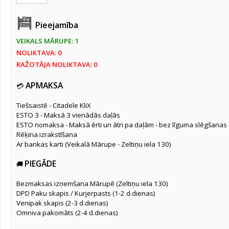
Skrūvgrieži
(297)
Pieejamība
Seškanši / Torxi
(119)
VEIKALS MĀRUPE: 1
Atslēgas
(259)
NOLIKTAVA: 0
Muciņas / Sprūdatslēgas
(415)
RAŽOTĀJA NOLIKTAVA: 0
Instrumentu Komplekts
(81)
APMAKSA
💳
Knaibles un stangas
(565)
Tiešsaistē - Citadele KliX
Cauruļu griezēji
(31)
ESTO 3 - Maksā 3 vienādās daļās
Šķēres
(51)
ESTO nomaksa - Maksā ērti un ātri pa daļām - bez līguma slēgšanas
Rēķina izrakstīšana
Skrāpji
(35)
Ar bankas karti (Veikalā Mārupe - Zeltiņu iela 130)
Spīles
(169)
PIEGĀDE
🚚
Āmuri
(151)
Vīles
(50)
Bezmaksas izņemšana Mārupē (Zeltiņu iela 130)
DPD Paku skapis / Kurjerpasts (1-2 d.dienas)
Naži un nažu asmeņi
(136)
Venipak skapis (2-3 d.dienas)
Omniva pakomāts (2-4 d.dienas)
Cirtņi/Kalti/Dorņi
(78)
Laužņi
(44)