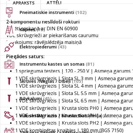
ATTĒLI
APRAKSTS
Pneimatiskie instrumenti
(102)
2-komponentu neslīdoši rokturi
Izolēti saskaņā ar DIN EN 60900
Kāpnes
(73)
VDE skrūvgrieži ar piekarišanas caurumu
Iepakojums: rāvējslēdzēja maisiņā
Elektropiederumi
(43)
Piegādes saturs:
Instrumentu kastes un somas
(81)
1 sprieguma testers | 120 - 250 V | Asmeņa garums
1 VDE skrūvgriezis | Slota SL 3 mm | Asmeņa garum
Skrūves /Naglas / Dībeļi
(105)
1 VDE skrūvgriezis | Slota SL 4 mm | Asmeņa garum
1 VDE skrūvgriezis | Slota SL 5.5 mm | Asmeņa gar
Būvkalumi
(45)
1 VDE skrūvgriezis | Slota SL 6.5 mm | Asmeņa gar
1 VDE skrūvgriezis | Krusta slots PH0 | Asmeņa ga
1 VDE skrūvgriezis | Krusta slots PH1 | Asmeņa ga
Industriālā / auto / būvniecības ķīmija
(26)
1 VDE skrūvgriezis | Krusta slots PH2 | Asmeņa ga
1 VDE kombinētas knaibles | 180 mm (BGS 7150)
Tīrīšanas līdzekļi / sadzīves ķīmija
(16)