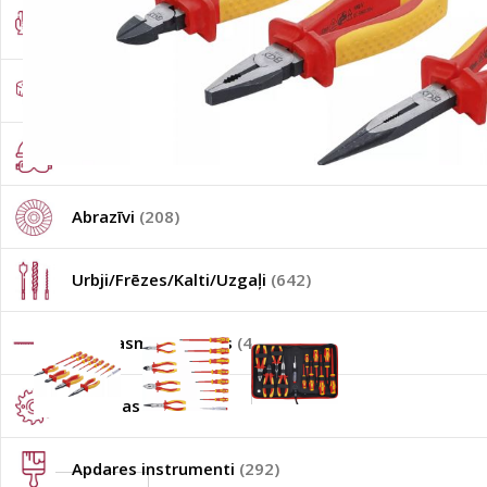
Darba apģērbi/apavi/cimdi
(1782)
Mērinstrumenti
(179)
Individuālie darba aizsardzības līdzekļi
(361)
Abrazīvi
(208)
Urbji/Frēzes/Kalti/Uzgaļi
(642)
Zāģu asmeņi/ ķēdes
(40)
Zāģripas
(137)
Apdares instrumenti
(292)