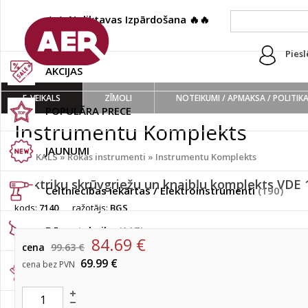
🔥🔥 Noliktavas Izpārdošana 🔥🔥
(222)
Piesl
AKCIJAS
E-VEIKALS
ZĪMOLI
NOTEIKUMI / APMAKSA / POLITIK
POPULĀRA PRECE
Instrumentu Komplekts
JAUNUMI
E-VEIKALS
»
Rokas instrumenti
»
Instrumentu Komplekts
Elektriķu skrūvgriežu un knaibļu komplekts VDE
Celtniecības iekārtas / Elektroinstrumenti
(190)
kods:
7140
ražotājs:
BGS
Dārza tehnika
(117)
84.69
€
cena
99.63 €
69.99 €
cena bez PVN
Rokas instrumenti
(733)
Dažādi piederumi
(140)