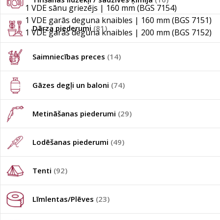
1 VDE sānu griezējs | 160 mm (BGS 7154)
1 VDE garās deguna knaibles | 160 mm (BGS 7151)
Dārza piederumi
(81)
1 VDE garās deguna knaibles | 200 mm (BGS 7152)
Saimniecības preces
(14)
Gāzes degļi un baloni
(74)
Metināšanas piederumi
(29)
Lodēšanas piederumi
(49)
Tenti
(92)
Līmlentas/Plēves
(23)