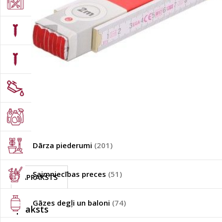
Instrumentu kastes un somas
(873)
Skrūves /Naglas / Dībeļi
(421)
Būvkalumi
(45)
Industriālā / auto / būvniecības ķīmija
(360)
Tīrīšanas līdzekļi / sadzīves ķīmija
(16)
Dārza piederumi
(201)
Saimniecības preces
(51)
APRAKSTS
Gāzes degļi un baloni
(74)
Apraksts