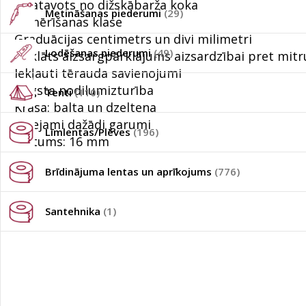
Izgatavots no dižskābarža koka
Metināšanas piederumi
(29)
III mērīšanas klase
Graduācijas centimetrs un divi milimetri
Lodēšanas piederumi
(49)
Uzklāts aizsargpārklājums aizsardzībai pret mit
Iekļauti tērauda savienojumi
Augsta nodilumizturība
Tenti
(110)
Krāsa: balta un dzeltena
Pieejami dažādi garumi
Līmlentas/Plēves
(196)
Platums: 16 mm
Brīdinājuma lentas un aprīkojums
(776)
Santehnika
(1)