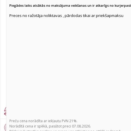
Piegādes laiks atsākās no maksājuma veikšanas un ir atkarīgs no kurjerpa
Krustlīniju/Kombinētie/Rotācijas lāzeri
(79)
Preces no ražotāja noliktavas , pārdodas tikai ar priekšapmaksu
Optiskie nivelieri
(2)
Ūdens līmeņrāži
(3)
Bīdmēri
(45)
Digitālie bīdmēri
(12)
Metramēri
(16)
Mērlatas
(5)
Mērīšanas riteņi
(6)
Atzīmēšanas auklas
(24)
Mikrometri
(12)
Cirkuļi
(8)
Individuālie darba aizsardzības līdzekļi
(355)
Preču cena norādīta ar iekļautu PVN 21%.
Norādītā cena ir spēkā, pasūtot preci 07.08.2026.
Abrazīvi
(1357)