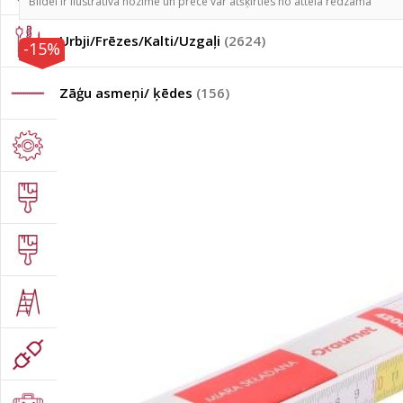
Bildei ir ilustratīva nozīme un prece var atšķirties no attēlā redzamā
Urbji/Frēzes/Kalti/Uzgaļi
(2624)
-15%
Zāģu asmeņi/ ķēdes
(156)
Zāģripas
(137)
Apdares instrumenti
(803)
Pneimatiskie instrumenti
(102)
Kāpnes
(134)
Elektropiederumi
(302)