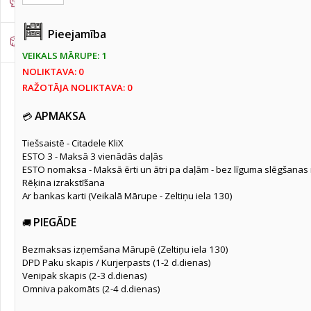
Darba apģērbi/apavi/cimdi
(2932)
Pieejamība
Mērinstrumenti
(672)
VEIKALS MĀRUPE: 1
NOLIKTAVA: 0
Mērlentas
(101)
RAŽOTĀJA NOLIKTAVA: 0
Līmeņrāži
(120)
APMAKSA
💳
Latas
(39)
Stūreņi
(81)
Tiešsaistē - Citadele KliX
ESTO 3 - Maksā 3 vienādās daļās
Leņķmēri
(17)
ESTO nomaksa - Maksā ērti un ātri pa daļām - bez līguma slēgšanas
Rēķina izrakstīšana
Lineāli
(21)
Ar bankas karti (Veikalā Mārupe - Zeltiņu iela 130)
Meklēšanas ierīces
(15)
PIEGĀDE
🚚
Detektori/Testeri/Multimetri
(20)
Digitālie līmeņrāži
(14)
Bezmaksas izņemšana Mārupē (Zeltiņu iela 130)
DPD Paku skapis / Kurjerpasts (1-2 d.dienas)
Digitālie tālmēri
(19)
Venipak skapis (2-3 d.dienas)
Digitālie leņkmēri
(6)
Omniva pakomāts (2-4 d.dienas)
Mērtausti / Vītņumēri
(7)