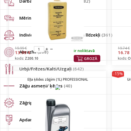
Darba apģērbi/apavi/cimdi
(1782)
Mērinstrumenti
(179)
Individuālie darba aizsardzības līdzekļi
(361)
19.99 €
19.74 €
ir noliktavā
Abrazīvi
(208)
13.99 €
16.78
kods:
Z200.10
GROZĀ
kods:
O
Urbji/Frēzes/Kalti/Uzgaļi
(642)
-15%
Eļļa ķēdes zāģim (1L) PROFESSIONAL
Ur
Zāģu asmeņi/ ķēdes
(40)
Zāģripas
(137)
Apdares instrumenti
(292)