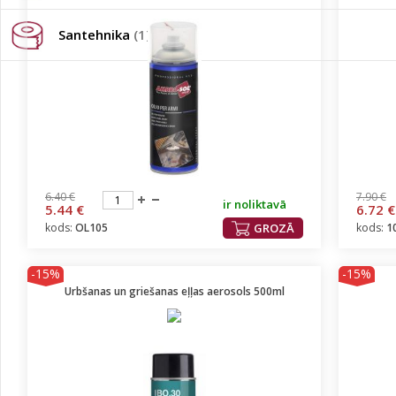
Santehnika
(1)
6.40 €
7.90 €
ir noliktavā
5.44 €
6.72 €
kods:
OL105
GROZĀ
kods:
1
-15%
-15%
Urbšanas un griešanas eļļas aerosols 500ml