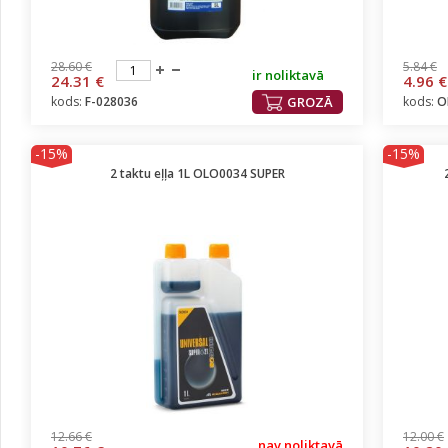
28.60 €
5.84 €
ir noliktavā
24.31 €
4.96 €
kods:
F-028036
GROZĀ
kods:
O
-15%
-15%
2 taktu eļļa 1L OLO0034 SUPER
12.66 €
12.00 €
nav noliktavā