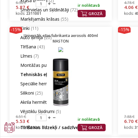
Krāsa bundžā
(2)
6.90 €
4.78 €
ir noliktavā
5.87 €
4.06 €
Smērvielas un šķīdinātāji
(72)
kods:
2311001
GROZĀ
kods:
4
Marķējamās krāsas
(55)
Cinki
(11)
-15%
-15%
Universāls eļļas/lubrikanta aerosols 400ml
Auto ķīmija
(20)
MASTON
Tīrīšana
(43)
Līmes
(7)
Montāžas putas
(14)
Tehniskās eļļas
(19)
Speciālie hermētiķi
(16)
Silikoni
(25)
Akrila hermētiķi
(4)
Vējstiklu šķidrumi
(5)
6.51 €
7.88 €
ir noliktavā
5.53 €
6.70 €
Tīrīšanas līdzekļi / sadzīves ķīmija
(16)
kods:
400004
GROZĀ
kods:
3