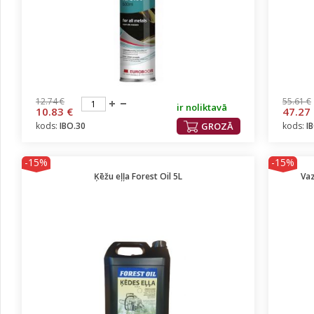
12.74 €
55.61 €
ir noliktavā
10.83 €
47.27
kods:
IBO.30
GROZĀ
kods:
I
-15%
-15%
Ķēžu eļļa Forest Oil 5L
Vaz