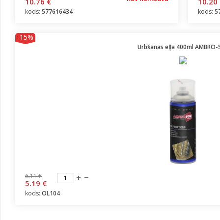
10.76 €
10.20
kods:
577616434
kods:
5
-15%
Urbšanas eļļa 400ml AMBRO-
6.11 €
5.19 €
kods:
OL104