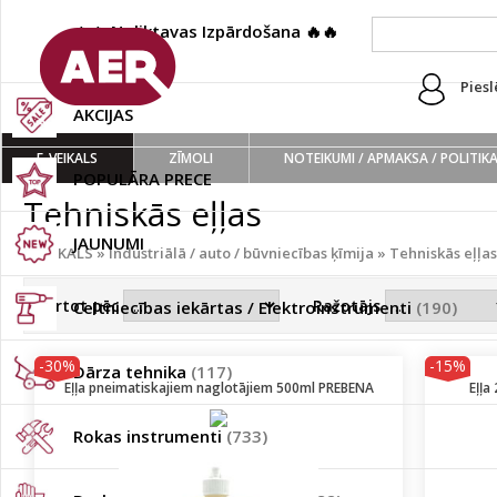
🔥🔥 Noliktavas Izpārdošana 🔥🔥
(222)
Piesl
AKCIJAS
E-VEIKALS
ZĪMOLI
NOTEIKUMI / APMAKSA / POLITIK
POPULĀRA PRECE
Tehniskās eļļas
JAUNUMI
E-VEIKALS
»
Industriālā / auto / būvniecības ķīmija
»
Tehniskās eļļas
Kārtot pēc
Ražotājs
Celtniecības iekārtas / Elektroinstrumenti
(190)
-30%
-15%
Dārza tehnika
(117)
Eļļa pneimatiskajiem naglotājiem 500ml PREBENA
Eļļa
Rokas instrumenti
(733)