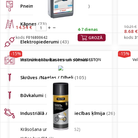
Pneimatiskie instrumenti
(102)
Kāpnes
(73)
14.54 €
10.21 €
4-7 dienas
8.68 €
kods:
F016800642
GROZĀ
kods:
3
Elektropiederumi
(43)
-15%
-15%
Instrumentu kastes un somas
(81)
Motociklu ķēžu eļļas aerosols 400ml MASTON
Ve
Skrūves /Naglas / Dībeļi
(105)
Būvkalumi
(45)
Industriālā / auto / būvniecības ķīmija
(26)
Krāsošana un gruntēšana
(62)