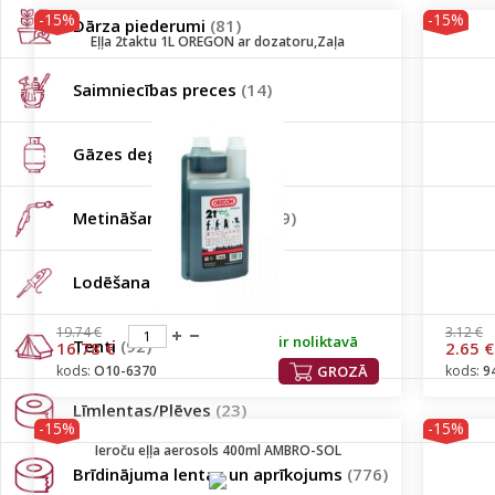
-15%
-15%
Dārza piederumi
(81)
Eļļa 2taktu 1L OREGON ar dozatoru,Zaļa
Saimniecības preces
(14)
Gāzes degļi un baloni
(74)
Metināšanas piederumi
(29)
Lodēšanas piederumi
(49)
19.74 €
3.12 €
ir noliktavā
Tenti
(92)
16.78 €
2.65 €
kods:
O10-6370
GROZĀ
kods:
9
Līmlentas/Plēves
(23)
-15%
-15%
Ieroču eļļa aerosols 400ml AMBRO-SOL
Brīdinājuma lentas un aprīkojums
(776)