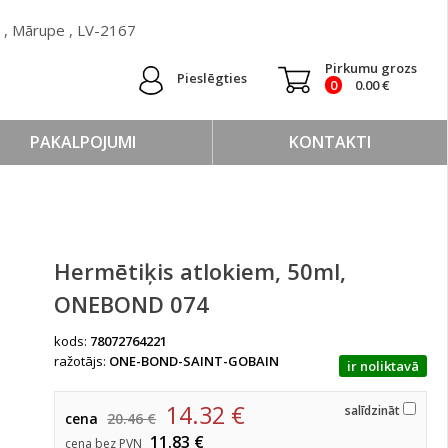
 ) , Mārupe , LV-2167
Pirkumu grozs
Pieslēgties
0
0.00
€
PAKALPOJUMI
KONTAKTI
Hermētiķis atlokiem, 50ml,
ONEBOND 074
kods:
78072764221
ražotājs:
ONE-BOND-SAINT-GOBAIN
ir noliktavā
14.32
€
salīdzināt
cena
20.46 €
11.83 €
cena bez PVN