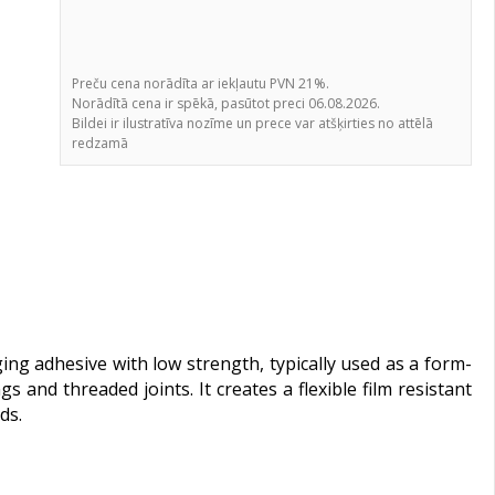
Preču cena norādīta ar iekļautu PVN 21%.
Norādītā cena ir spēkā, pasūtot preci 06.08.2026.
Bildei ir ilustratīva nozīme un prece var atšķirties no attēlā
redzamā
ng adhesive with low strength, typically used as a form-
 and threaded joints. It creates a flexible film resistant
ds.