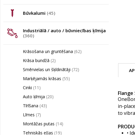
Būvkalumi
(45)
Industriālā / auto / būvniecības ķīmija
(360)
Krāsošana un gruntēšana
(62)
Krāsa bundžā
(2)
Smērvielas un šķīdinātāji
(72)
AP
Marķējamās krāsas
(55)
Cinki
(11)
Flange
Auto ķīmija
(20)
OneBond
Tīrīšana
(43)
in-plac
to vibra
Līmes
(7)
Montāžas putas
(14)
PRODU
• I
Tehniskās eļļas
(19)