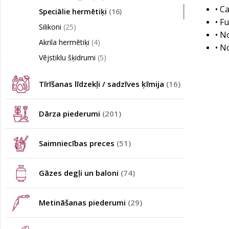
• C
Speciālie hermētiķi
(16)
• F
Silikoni
(25)
• N
Akrila hermētiķi
(4)
• N
Vējstiklu šķidrumi
(5)
Tīrīšanas līdzekļi / sadzīves ķīmija
(16)
Dārza piederumi
(201)
Saimniecības preces
(51)
Gāzes degļi un baloni
(74)
Metināšanas piederumi
(29)