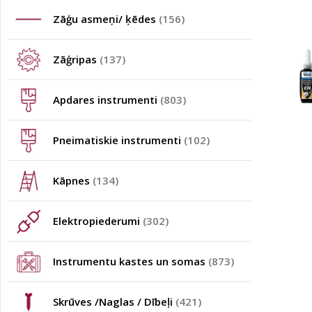
Zāģu asmeņi/ ķēdes
(156)
Zāģripas
(137)
Apdares instrumenti
(803)
Pneimatiskie instrumenti
(102)
Kāpnes
(134)
Elektropiederumi
(302)
Instrumentu kastes un somas
(873)
Skrūves /Naglas / Dībeļi
(421)