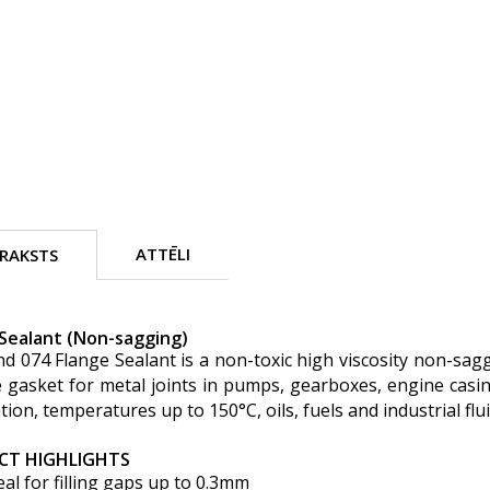
ATTĒLI
RAKSTS
 Sealant (Non-sagging)
 074 Flange Sealant is a non-toxic high viscosity non-saggi
e gasket for metal joints in pumps, gearboxes, engine casings
tion, temperatures up to 150°C, oils, fuels and industrial flui
CT HIGHLIGHTS
deal for filling gaps up to 0.3mm