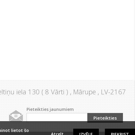
ltiņu iela 130 ( 8 Vārti ) , Mārupe , LV-2167
Pieteikties jaunumiem
inot lietot šo
Atcelt
IZVĒLE
PIEKRIST