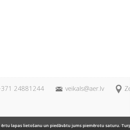
+371 24881244
veikals@aer.lv
Ze
u ērtu lapas lietošanu un piedāvātu jums piemērotu saturu. Turp