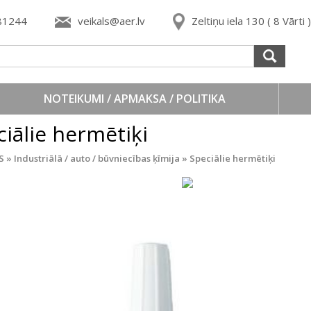
81244
veikals@aer.lv
Zeltiņu iela 130 ( 8 Vārti
NOTEIKUMI / APMAKSA / POLITIKA
iālie hermētiķi
S
»
Industriālā / auto / būvniecības ķīmija
»
Speciālie hermētiķi