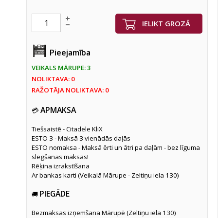
IELIKT GROZĀ
Pieejamība
VEIKALS MĀRUPE: 3
NOLIKTAVA: 0
RAŽOTĀJA NOLIKTAVA: 0
APMAKSA
💳
Tiešsaistē - Citadele KliX
ESTO 3 - Maksā 3 vienādās daļās
ESTO nomaksa - Maksā ērti un ātri pa daļām - bez līguma
slēgšanas maksas!
Rēķina izrakstīšana
Ar bankas karti (Veikalā Mārupe - Zeltiņu iela 130)
PIEGĀDE
🚚
Bezmaksas izņemšana Mārupē (Zeltiņu iela 130)