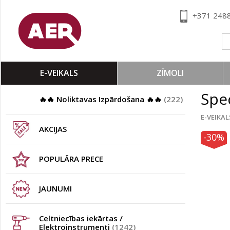
+371 248
E-VEIKALS
ZĪMOLI
Spec
🔥🔥 Noliktavas Izpārdošana 🔥🔥
(222)
E-VEIKAL
AKCIJAS
-30%
POPULĀRA PRECE
JAUNUMI
Celtniecības iekārtas /
Elektroinstrumenti
(1242)