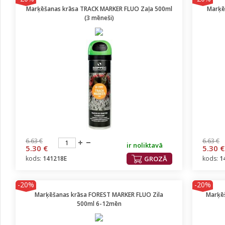
Marķēšanas krāsa TRACK MARKER FLUO Zaļa 500ml
Marķē
(3 mēneši)
6.63 €
6.63 €
ir noliktavā
5.30 €
5.30 €
kods:
141218E
GROZĀ
kods:
1
-20%
-20%
Marķēšanas krāsa FOREST MARKER FLUO Zila
Marķēš
500ml 6-12mēn