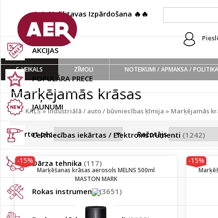
🔥🔥 Noliktavas Izpārdošana 🔥🔥
(222)
Piesl
AKCIJAS
E-VEIKALS
ZĪMOLI
NOTEIKUMI / APMAKSA / POLITIK
POPULĀRA PRECE
Marķējamās krāsas
JAUNUMI
E-VEIKALS
»
Industriālā / auto / būvniecības ķīmija
»
Marķējamās kr
Kārtot pēc
Ražotājs
Celtniecības iekārtas / Elektroinstrumenti
(1242)
-15%
-15%
Dārza tehnika
(117)
Marķēšanas krāsas aerosols MELNS 500ml
Marķēš
MASTON MARK
Rokas instrumenti
(3651)