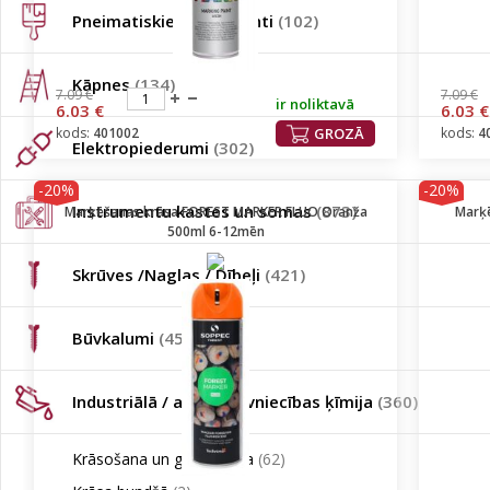
Pneimatiskie instrumenti
(102)
Kāpnes
(134)
7.09 €
7.09 €
ir noliktavā
6.03 €
6.03 €
kods:
401002
GROZĀ
kods:
4
Elektropiederumi
(302)
-20%
-20%
Instrumentu kastes un somas
(873)
Marķēšanas krāsa FOREST MARKER FLUO Oranža
Marķē
500ml 6-12mēn
Skrūves /Naglas / Dībeļi
(421)
Būvkalumi
(45)
Industriālā / auto / būvniecības ķīmija
(360)
Krāsošana un gruntēšana
(62)