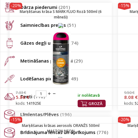
-20%
-15%
Dārza piederumi
(201)
Marķēšanas krāsa S MARK FLUO Rozā 500ml (6
Marķ
mēneši)
Saimniecības preces
(51)
Gāzes degļi un baloni
(74)
Metināšanas piederumi
(29)
Lodēšanas piederumi
(49)
7.33 €
9.50 €
ir noliktavā
Tenti
(110)
5.86 €
8.08 €
kods:
141925E
GROZĀ
kods:
5
Līmlentas/Plēves
(196)
-15%
-20%
Marķēšanas krāsas aerosols ORANŽS 500ml
Marķē
MASTON NEON
Brīdinājuma lentas un aprīkojums
(776)