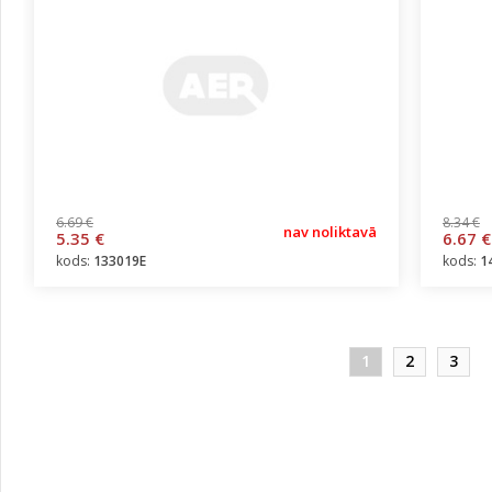
6.69 €
8.34 €
nav noliktavā
5.35 €
6.67 €
kods:
133019E
kods:
1
1
2
3