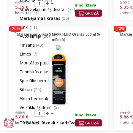
Krāsa bundžā
(2)
6.69 €
6.69 €
ir noliktavā
5.35 €
5.35 €
Smērvielas un šķīdinātāji
(72)
kods:
133016E
GROZĀ
kods:
1
Marķējamās krāsas
(55)
Cinki
(11)
-20%
-20%
Marķēšanas krāsa S MARK FLUO Oranža 500ml (6
Marķēš
Auto ķīmija
(20)
mēneši)
Tīrīšana
(43)
Līmes
(7)
Montāžas putas
(14)
Tehniskās eļļas
(19)
Speciālie hermētiķi
(16)
Silikoni
(25)
Akrila hermētiķi
(4)
Vējstiklu šķidrumi
(5)
7.33 €
7.33 €
ir noliktavā
5.86 €
5.86 €
Tīrīšanas līdzekļi / sadzīves ķīmija
(16)
kods:
141916E
GROZĀ
kods:
1