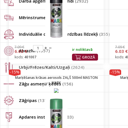
Darba apģērbi/apavi/cimdi
(2932)
Mērinstrumenti
(672)
Individuālie darba aizsardzības līdzekļi
(355)
7.09 €
7.09 €
ir noliktavā
Abrazīvi
(1357)
6.03 €
6.03 €
kods:
401007
GROZĀ
kods:
4
Urbji/Frēzes/Kalti/Uzgaļi
(2624)
-15%
-15%
Marķēšanas krāsas aerosols ZAĻŠ 500ml MASTON
Marķ
MARK
Zāģu asmeņi/ ķēdes
(156)
Zāģripas
(137)
Apdares instrumenti
(803)