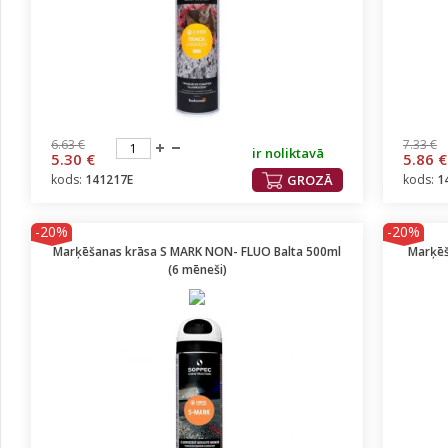
6.63 €
7.33 €
ir noliktavā
5.30 €
5.86 €
kods:
141217E
GROZĀ
kods:
1
-20%
-20%
Marķēšanas krāsa S MARK NON- FLUO Balta 500ml
Marķēš
(6 mēneši)