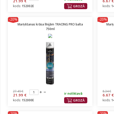
21.99 €
6.67 €
kods:
152002E
GROZĀ
kods:
1
-20%
-20%
Marķēšanas krāsa līnijām TRACING PRO balta
Marķ
750ml
27.49 €
8.34 €
ir noliktavā
21.99 €
6.67 €
kods:
152000E
GROZĀ
kods:
1
-20%
-20%