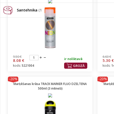
Santehnika
(1)
9.50 €
6.63 €
ir noliktavā
8.08 €
5.30 €
kods:
5221004
GROZĀ
kods:
1
-20%
-20%
Marķēšanas krāsa TRACK MARKER FLUO DZELTENA
Marķēš
500ml (3 mēneši)