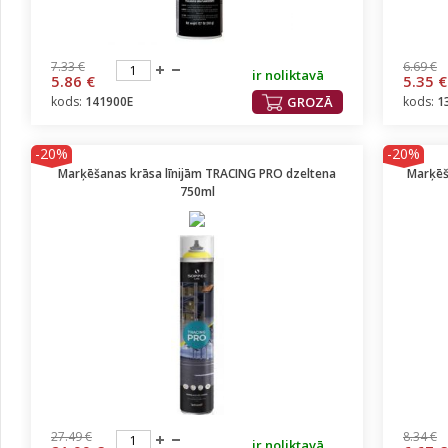
7.33 €
6.69 €
ir noliktavā
5.86 €
5.35 €
kods:
141900E
GROZĀ
kods:
1
-20%
-20%
Marķēšanas krāsa līnijām TRACING PRO dzeltena
Marķēš
750ml
27.49 €
8.34 €
ir noliktavā