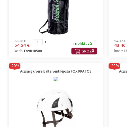
68.18 €
54.32 €
ir noliktavā
54.54 €
43.46
kods:
FA9010500
GROZĀ
kods:
F
-20%
-20%
Aizsargķivere balta ventilējoša FOX KRATOS
Aizs