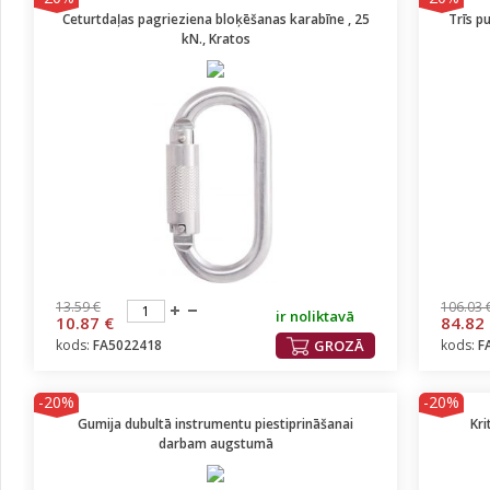
Ceturtdaļas pagrieziena bloķēšanas karabīne , 25
Trīs p
kN., Kratos
13.59 €
106.03 
ir noliktavā
10.87 €
84.82
kods:
FA5022418
GROZĀ
kods:
F
-20%
-20%
Gumija dubultā instrumentu piestiprināšanai
Kri
darbam augstumā