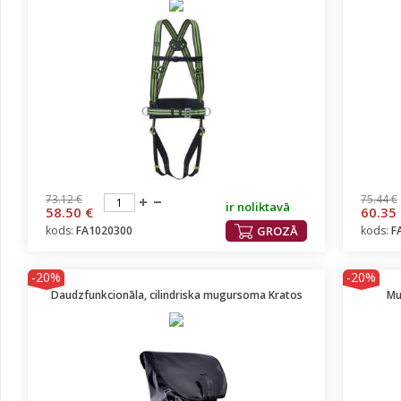
73.12 €
75.44 €
ir noliktavā
58.50 €
60.35
kods:
FA1020300
GROZĀ
kods:
F
-20%
-20%
Daudzfunkcionāla, cilindriska mugursoma Kratos
Mu