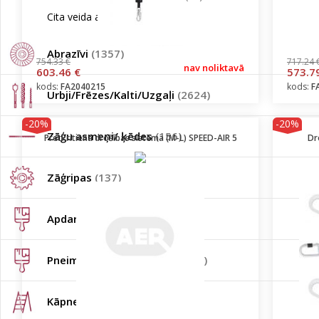
Cita veida aizsardzība
(1)
Abrazīvi
(1357)
754.33 €
717.24 
nav noliktavā
603.46 €
573.7
kods:
FA2040215
kods:
F
Urbji/Frēzes/Kalti/Uzgaļi
(2624)
-20%
-20%
Zāģu asmeņi/ ķēdes
(156)
Pretkritiena drošības sistēma (M-L) SPEED-AIR 5
Dr
Zāģripas
(137)
Apdares instrumenti
(803)
Pneimatiskie instrumenti
(102)
Kāpnes
(134)