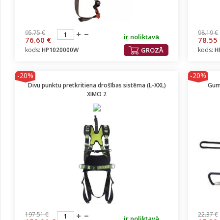
95.75 €
98.19 €
ir noliktavā
76.60 €
78.55
kods:
HP1020000W
GROZĀ
kods:
H
-20%
-20%
Divu punktu pretkritiena drošības sistēma (L-XXL)
Gumi
XIMO 2
197.51 €
22.37 €
ir noliktavā