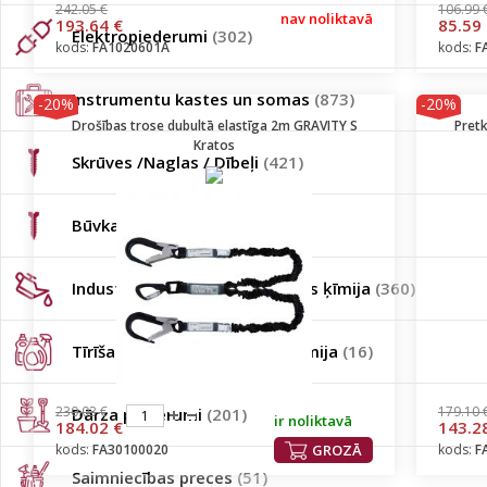
242.05 €
106.99 
nav noliktavā
193.64 €
85.59
Elektropiederumi
(302)
kods:
FA1020601A
kods:
F
Instrumentu kastes un somas
(873)
-20%
-20%
Drošības trose dubultā elastīga 2m GRAVITY S
Pretk
Kratos
Skrūves /Naglas / Dībeļi
(421)
Būvkalumi
(45)
Industriālā / auto / būvniecības ķīmija
(360)
Tīrīšanas līdzekļi / sadzīves ķīmija
(16)
230.03 €
179.10 
Dārza piederumi
(201)
ir noliktavā
184.02 €
143.2
kods:
FA30100020
GROZĀ
kods:
F
Saimniecības preces
(51)