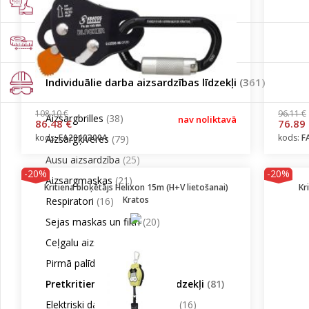
Darba apģērbi/apavi/cimdi
(2942)
Mērinstrumenti
(672)
Individuālie darba aizsardzības līdzekļi
(361)
108.10 €
96.11 €
Aizsargbrilles
(38)
nav noliktavā
86.48 €
76.89
kods:
FA2010300A
kods:
F
Aizsargķiveres
(79)
Ausu aizsardzība
(25)
-20%
-20%
Aizsargmaskas
(21)
Kritiena bloķētājs Helixon 15m (H+V lietošanai)
Kr
Kratos
Respiratori
(16)
Sejas maskas un filtri
(20)
Ceļgalu aizsargi
(14)
Pirmā palīdzība
(50)
Pretkritiena aizsardzības līdzekļi
(81)
Elektriski darbināmas maskas
(16)