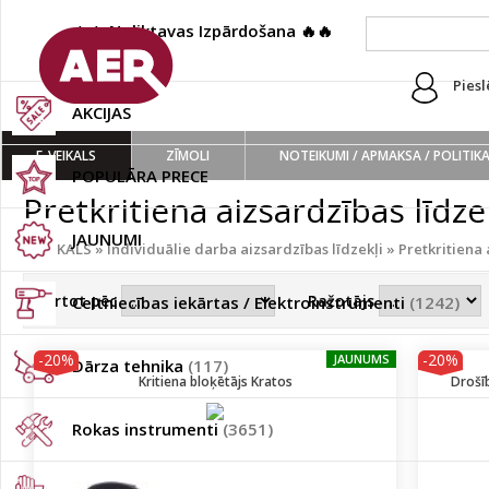
🔥🔥 Noliktavas Izpārdošana 🔥🔥
(222)
Piesl
AKCIJAS
E-VEIKALS
ZĪMOLI
NOTEIKUMI / APMAKSA / POLITIK
POPULĀRA PRECE
Pretkritiena aizsardzības līdze
JAUNUMI
E-VEIKALS
»
Individuālie darba aizsardzības līdzekļi
»
Pretkritiena 
Kārtot pēc
Ražotājs
Celtniecības iekārtas / Elektroinstrumenti
(1242)
-20%
-20%
JAUNUMS
Dārza tehnika
(117)
Kritiena bloķētājs Kratos
Drošīb
Rokas instrumenti
(3651)