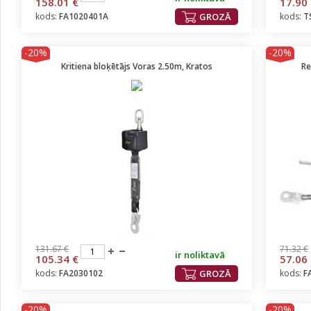
158.01 €
17.90
kods:
FA1020401A
GROZĀ
kods:
T
-20%
-20%
Kritiena bloķētājs Voras 2.50m, Kratos
Re
131.67 €
71.32 €
ir noliktavā
105.34 €
57.06
kods:
FA2030102
GROZĀ
kods:
F
-20%
-20%