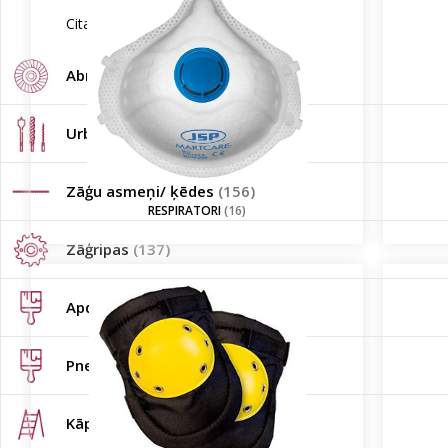
Cita veida aizsardzība
(1)
Abrazīvi
(1357)
Urbji/Frēzes/Kalti/Uzgaļi
(2624)
Zāģu asmeņi/ ķēdes
(156)
RESPIRATORI
(16)
Zāģripas
(137)
Apdares instrumenti
(803)
Pneimatiskie instrumenti
(102)
Kāpnes
(134)