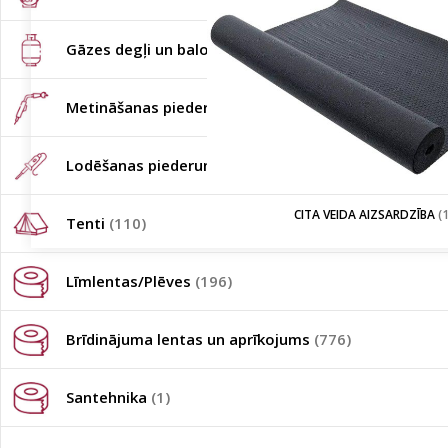
Gāzes degļi un baloni
(74)
Metināšanas piederumi
(29)
Lodēšanas piederumi
(49)
CITA VEIDA AIZSARDZĪBA
(1
Tenti
(110)
Līmlentas/Plēves
(196)
Brīdinājuma lentas un aprīkojums
(776)
Santehnika
(1)