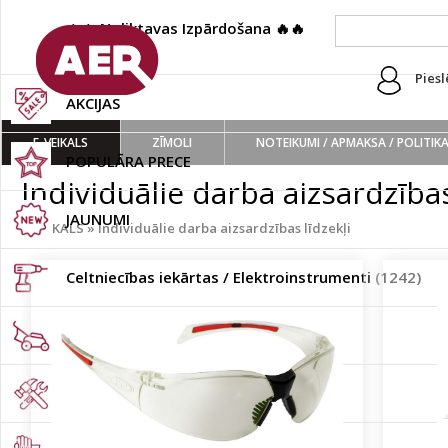
🔥🔥 Noliktavas Izpārdošana 🔥🔥
(222)
Piesl
AKCIJAS
E-VEIKALS
ZĪMOLI
NOTEIKUMI / APMAKSA / POLITIK
POPULĀRA PRECE
Individuālie darba aizsardzības
JAUNUMI
E-VEIKALS
»
Individuālie darba aizsardzības līdzekļi
Celtniecības iekārtas / Elektroinstrumenti
(1242)
Dārza tehnika
(117)
Rokas instrumenti
(3651)