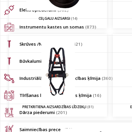
Elektropiederumi
(302)
CEĻGALU AIZSARGI
(14)
Instrumentu kastes un somas
(873)
Skrūves /Naglas / Dībeļi
(421)
Būvkalumi
(45)
Industriālā / auto / būvniecības ķīmija
(360)
Tīrīšanas līdzekļi / sadzīves ķīmija
(16)
PRETKRITIENA AIZSARDZĪBAS LĪDZEKĻI
(81)
Dārza piederumi
(201)
Saimniecības preces
(51)