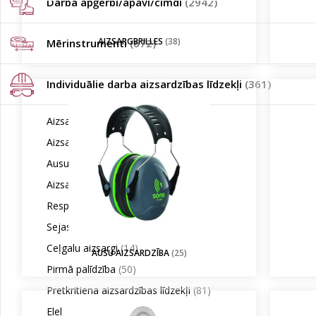
Darba apģērbi/apavi/cimdi
(2942)
AIZSARGBRILLES
(38)
Mērinstrumenti
(672)
Individuālie darba aizsardzības līdzekļi
(361)
Aizsargbrilles
(38)
Aizsargķiveres
(79)
Ausu aizsardzība
(25)
Aizsargmaskas
(21)
Respiratori
(16)
Sejas maskas un filtri
(20)
Ceļgalu aizsargi
(14)
AUSU AIZSARDZĪBA
(25)
Pirmā palīdzība
(50)
Pretkritiena aizsardzības līdzekļi
(81)
Elektriski darbināmas maskas
(16)