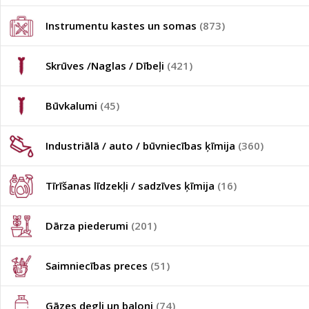
Instrumentu kastes un somas
(873)
Skrūves /Naglas / Dībeļi
(421)
Būvkalumi
(45)
Industriālā / auto / būvniecības ķīmija
(360)
Tīrīšanas līdzekļi / sadzīves ķīmija
(16)
Dārza piederumi
(201)
Saimniecības preces
(51)
Gāzes degļi un baloni
(74)