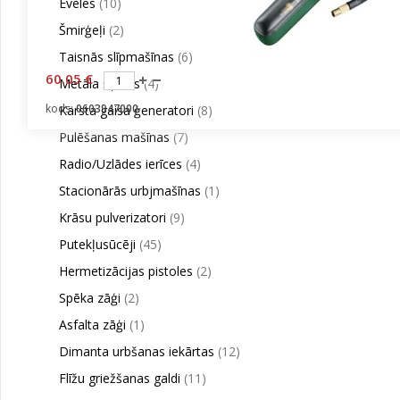
Ēveles
(10)
Šmirģeļi
(2)
Taisnās slīpmašīnas
(6)
60.05 €
Metāla šķēres
(4)
kods:
0603947000
Karsta gaisa ģeneratori
(8)
Pulēšanas mašīnas
(7)
Radio/Uzlādes ierīces
(4)
Stacionārās urbjmašīnas
(1)
Krāsu pulverizatori
(9)
Putekļusūcēji
(45)
Hermetizācijas pistoles
(2)
Spēka zāģi
(2)
Asfalta zāģi
(1)
Dimanta urbšanas iekārtas
(12)
Flīžu griežšanas galdi
(11)