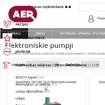
🔥🔥 Noliktavas Izpārdošana 🔥🔥
(222)
Piesl
AKCIJAS
E-VEIKALS
ZĪMOLI
NOTEIKUMI / APMAKSA / POLITIK
POPULĀRA PRECE
Elektroniskie pumpji
JAUNUMI
E-VEIKALS
»
Celtniecības iekārtas / Elektroinstrumenti
»
Elektronisk
Kārtot pēc
Ražotājs
Celtniecības iekārtas / Elektroinstrumenti
(1242)
BOSCH Expert
(19)
EasyInflate 18V-500 1x2,0 Akum.gaisa pumpis
Easy
Akumulatori un lādētāji
(57)
Leņķa slīpmašīnas
(69)
Urbjmašīnas/Skrūvgrieži
(42)