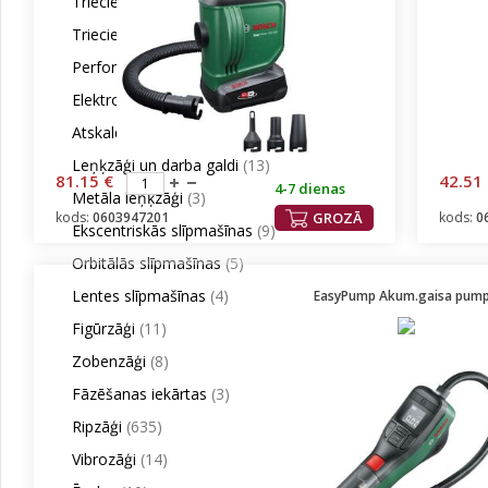
Triecienurbjmašīnas
(29)
Triecienskrūvgrieži
(19)
Perforatori un triecienveseri
(42)
Elektroinstrumentu komplekti
(5)
Atskaldāmaie āmuri
(2)
Leņķzāģi un darba galdi
(13)
81.15 €
42.51
4-7 dienas
Metāla leņķzāģi
(3)
kods:
0603947201
GROZĀ
kods:
0
Ekscentriskās slīpmašīnas
(9)
Orbitālās slīpmašīnas
(5)
Lentes slīpmašīnas
(4)
EasyPump Akum.gaisa pump
Figūrzāģi
(11)
Zobenzāģi
(8)
Fāzēšanas iekārtas
(3)
Ripzāģi
(635)
Vibrozāģi
(14)