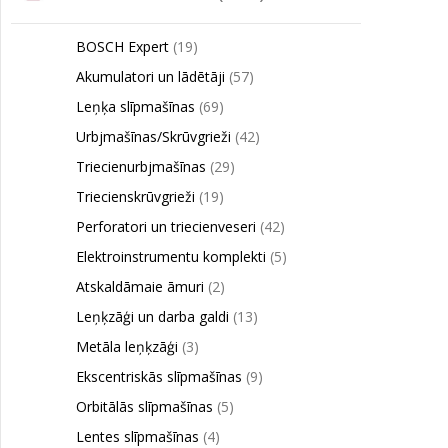
BOSCH Expert
(19)
Akumulatori un lādētāji
(57)
Leņķa slīpmašīnas
(69)
Urbjmašīnas/Skrūvgrieži
(42)
Triecienurbjmašīnas
(29)
Triecienskrūvgrieži
(19)
Perforatori un triecienveseri
(42)
Elektroinstrumentu komplekti
(5)
Atskaldāmaie āmuri
(2)
Leņķzāģi un darba galdi
(13)
Metāla leņķzāģi
(3)
Ekscentriskās slīpmašīnas
(9)
Orbitālās slīpmašīnas
(5)
Lentes slīpmašīnas
(4)