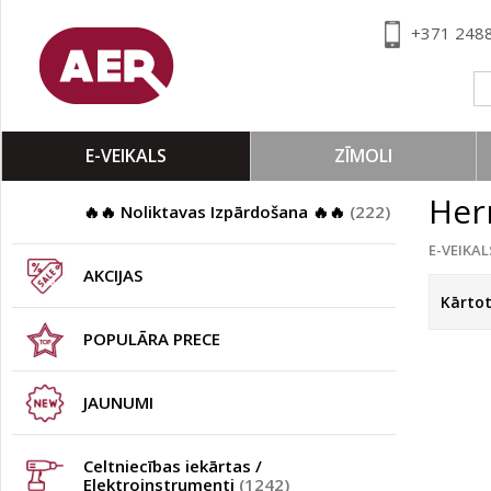
+371 248
E-VEIKALS
ZĪMOLI
Her
🔥🔥 Noliktavas Izpārdošana 🔥🔥
(222)
E-VEIKAL
AKCIJAS
Kārto
POPULĀRA PRECE
JAUNUMI
Celtniecības iekārtas /
Elektroinstrumenti
(1242)