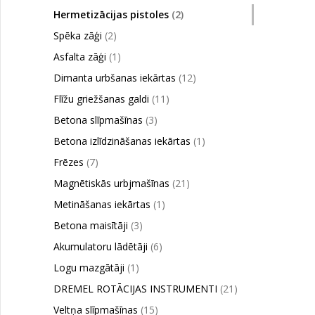
Hermetizācijas pistoles
(2)
Spēka zāģi
(2)
Asfalta zāģi
(1)
Dimanta urbšanas iekārtas
(12)
Flīžu griežšanas galdi
(11)
Betona slīpmašīnas
(3)
Betona izlīdzināšanas iekārtas
(1)
Frēzes
(7)
Magnētiskās urbjmašīnas
(21)
Metināšanas iekārtas
(1)
Betona maisītāji
(3)
Akumulatoru lādētāji
(6)
Logu mazgātāji
(1)
DREMEL ROTĀCIJAS INSTRUMENTI
(21)
Veltņa slīpmašīnas
(15)