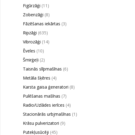
Figūrzāģi
(11)
Zobenzāģi
(8)
Fāzēšanas iekārtas
(3)
Ripzāģi
(635)
Vibrozāģi
(14)
Ēveles
(10)
Šmirģeļi
(2)
Taisnās slīpmašīnas
(6)
Metāla šķēres
(4)
Karsta gaisa ģeneratori
(8)
Pulēšanas mašīnas
(7)
Radio/Uzlādes ierīces
(4)
Stacionārās urbjmašīnas
(1)
Krāsu pulverizatori
(9)
Putekļusūcēji
(45)