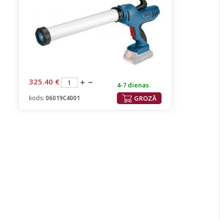
325.40 €
4-7 dienas
kods:
06019C4001
GROZĀ