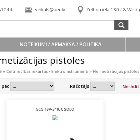
81244
veikals@aer.lv
Zeltiņu iela 130 ( 8 Vārti
NOTEIKUMI / APMAKSA / POLITIKA
metizācijas pistoles
S
»
Celtniecības iekārtas / Elektroinstrumenti
»
Hermetizācijas pistoles
t pēc
Ražotājs
Nerādī
GCG 18V-310, C SOLO