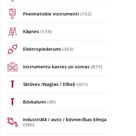
Pneimatiskie instrumenti
(102)
Kāpnes
(134)
Elektropiederumi
(302)
Instrumentu kastes un somas
(873)
Skrūves /Naglas / Dībeļi
(421)
Būvkalumi
(45)
Industriālā / auto / būvniecības ķīmija
(360)