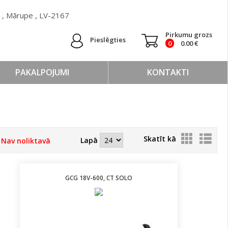
 ) , Mārupe , LV-2167
Pirkumu grozs
Pieslēgties
0
0.00
€
PAKALPOJUMI
KONTAKTI
Skatīt kā
Lapā
t
Nav noliktavā
GCG 18V-600, CT SOLO