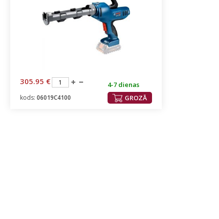
305.95 €
4-7 dienas
kods:
06019C4100
GROZĀ