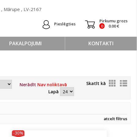
 ) , Mārupe , LV-2167
Pirkumu grozs
Pieslēgties
0
0.00
€
PAKALPOJUMI
KONTAKTI
Skatīt kā
Nerādīt
Nav noliktavā
Lapā
atcelt filtrus
-30%