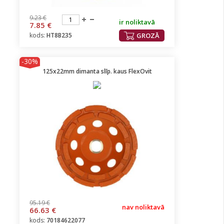
9.23 €
ir noliktavā
7.85 €
kods:
HT8B235
GROZĀ
-30%
125x22mm dimanta slīp. kaus FlexOvit
95.19 €
nav noliktavā
66.63 €
kods:
70184622077