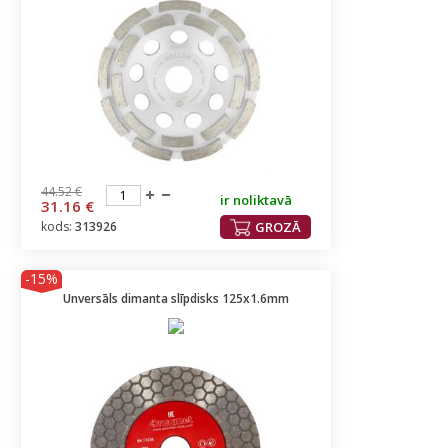
44.52 €
ir noliktavā
31.16 €
kods:
313926
GROZĀ
-15%
Unversāls dimanta slīpdisks 125x1.6mm