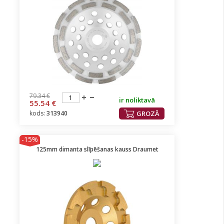
79.34 €
ir noliktavā
55.54 €
kods:
313940
GROZĀ
-15%
125mm dimanta slīpēšanas kauss Draumet