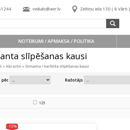
81244
veikals@aer.lv
Zeltiņu iela 130 ( 8 Vārti
NOTEIKUMI / APMAKSA / POLITIKA
anta slīpēšanas kausi
S
»
Abrazīvi
»
Dimanta / karbīda slīpēšanas kausi
t pēc
Ražotājs
125
-15%