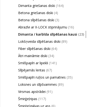
Dimanta griešanas diski
(164)
Betona griešanas diski
(4)
Betona slīpēšanas diski
(3)
Abrazīvi ar X-LOCK stiprinājumu
(16)
Dimanta / karbīda slīpēšanas kausi
(23)
Lokšņveida slīpēšanas diski
(89)
Fiber slīpēšanas diski
(64)
Ātri maināmie diski
(34)
Smilšpapīri ar lipekli
(141)
Slīpējamās lentas
(67)
Smilšpapīri ruļļos un pamatnes
(35)
Loksnes un slīpšvammes
(89)
Virsmas apstrādei
(91)
Šmirģeļripas
(117)
Šmirģeļgalvas uz ass
(6)