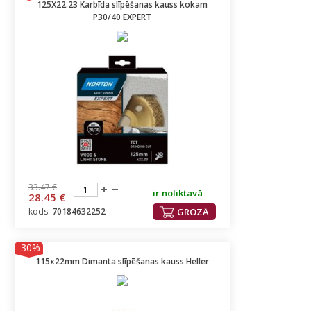
125X22.23 Karbīda slīpēšanas kauss kokam
P30/40 EXPERT
33.47 €
ir noliktavā
28.45 €
kods:
70184632252
GROZĀ
-30%
115x22mm Dimanta slīpēšanas kauss Heller