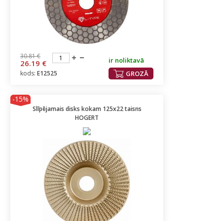
30.81 €
ir noliktavā
26.19 €
kods:
E12525
GROZĀ
-15%
Slīpējamais disks kokam 125x22 taisns
HOGERT