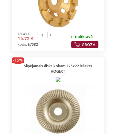
18.49 €
ir noliktavā
15.72 €
kods:
E7082
GROZĀ
-15%
Slīpējamais disks kokam 125x22 ieliekts
HOGERT