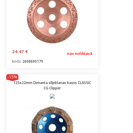
24.47 €
nav noliktavā
kods:
2608600179
-15%
125x22mm Dimanta slīpēšanas kauss CLASSIC
CG Clipper