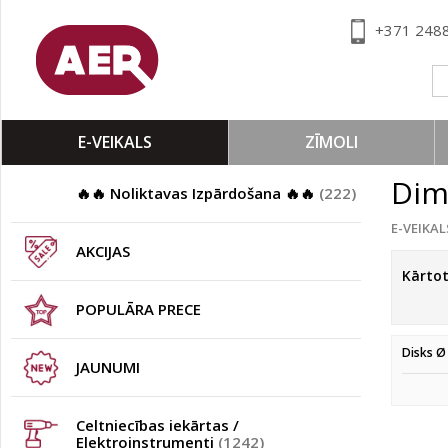
+371 248
E-VEIKALS
ZĪMOLI
Dim
🔥🔥 Noliktavas Izpārdošana 🔥🔥
(222)
E-VEIKAL
AKCIJAS
Kārto
POPULĀRA PRECE
Disks Ø
JAUNUMI
Celtniecības iekārtas /
Elektroinstrumenti
(1242)