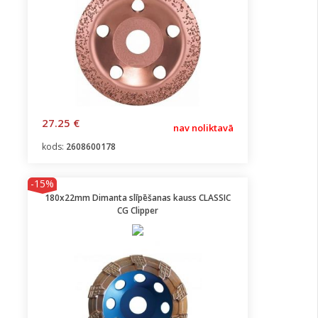
27.25 €
nav noliktavā
kods:
2608600178
-15%
180x22mm Dimanta slīpēšanas kauss CLASSIC
CG Clipper