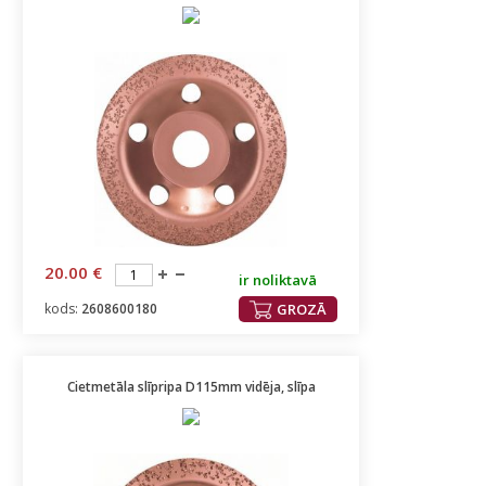
20.00 €
ir noliktavā
kods:
2608600180
GROZĀ
Cietmetāla slīpripa D115mm vidēja, slīpa