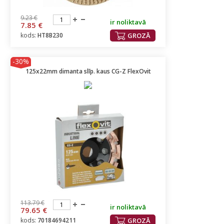
9.23 €
ir noliktavā
7.85 €
kods:
HT8B230
GROZĀ
-30%
125x22mm dimanta slīp. kaus CG-Z FlexOvit
113.79 €
ir noliktavā
79.65 €
kods:
70184694211
GROZĀ