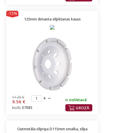
-15%
125mm dimanta slīpēšanas kauss
11.25 €
ir noliktavā
9.56 €
kods:
E7085
GROZĀ
Cietmetāla slīpripa D115mm smalka, slīpa