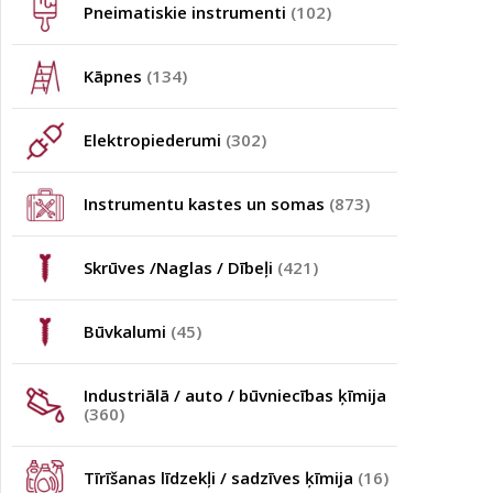
Pneimatiskie instrumenti
(102)
Kāpnes
(134)
Elektropiederumi
(302)
Instrumentu kastes un somas
(873)
Skrūves /Naglas / Dībeļi
(421)
Būvkalumi
(45)
Industriālā / auto / būvniecības ķīmija
(360)
Tīrīšanas līdzekļi / sadzīves ķīmija
(16)