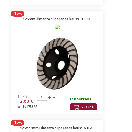
-15%
125mm dimanta slīpēšanas kauss TURBO
14.86 €
ir noliktavā
12.63 €
kods:
E5828
GROZĀ
-15%
125x22mm Dimanta slīpēšanas kauss ATLAS