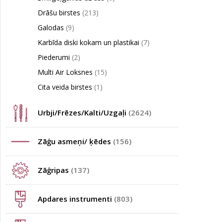
Drāšu birstes
(213)
Galodas
(9)
Karbīda diski kokam un plastikai
(7)
Piederumi
(2)
Multi Air Loksnes
(15)
Cita veida birstes
(1)
Urbji/Frēzes/Kalti/Uzgaļi
(2624)
Zāģu asmeņi/ ķēdes
(156)
Zāģripas
(137)
Apdares instrumenti
(803)