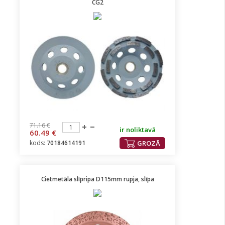
CG2
71.16 €
ir noliktavā
60.49 €
kods:
70184614191
GROZĀ
Cietmetāla slīpripa D115mm rupja, slīpa