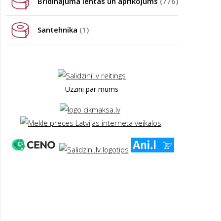
Brīdinājuma lentas un aprīkojums
(776)
Santehnika
(1)
Uzzini par mums