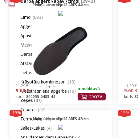
Darba apģērbi/apavi/cimdi
(2942)
Pēdiņa absorbējošā ARES 44izm
Cimdi
(693)
Apģērbi
(932)
Apavi
(989)
Metinātāju Apģērbi
(59)
Darba apģērbi sievietēm
(8)
Atstarojošās vestes
(26)
Lietus apģērbs
(60)
Krāsotāju kombinezoni
(18)
11.29 €
11.29 €
ir noliktavā
9.60 €
9.60 €
Mežstrādnieka apģērbs
(19)
kods:
800055-0483-44
GROZĀ
kods:
8
Zeķes
(37)
Cepures
(42)
-15%
-15%
Termoveļa
(49)
Pēdiņa absorbējošā ARES 42izm
Šalles/Lakati
(4)
Apsildāmais darba apģērbs
(6)