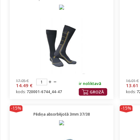
17.05 €
16.01 €
ir noliktavā
14.49 €
13.61
kods:
720001-6744_44-47
GROZĀ
kods:
7
-15%
-15%
Pēdiņa absorbējošā 3mm 37/38