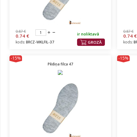
0.87 €
0.87 €
ir noliktavā
0.74 €
0.74 €
kods:
BRCZ-WKLFIL-37
GROZĀ
kods:
B
-15%
-15%
Pēdiņa filca 47