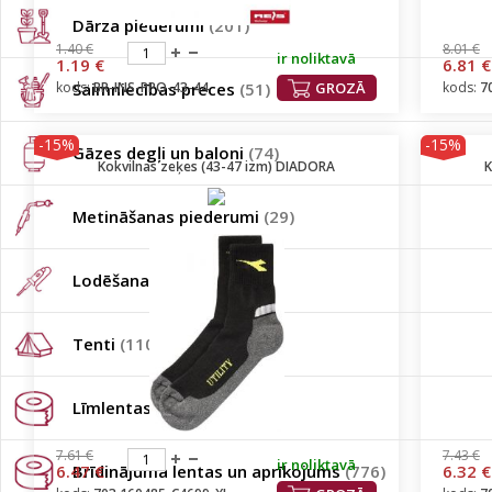
Dārza piederumi
(201)
1.40 €
8.01 €
ir noliktavā
1.19 €
6.81 €
kods:
Saimniecības preces
BR-INS-PPO-43-44
(51)
GROZĀ
kods:
7
-15%
-15%
Gāzes degļi un baloni
(74)
Kokvilnas zeķes (43-47 izm) DIADORA
K
Metināšanas piederumi
(29)
Lodēšanas piederumi
(49)
Tenti
(110)
Līmlentas/Plēves
(196)
7.61 €
7.43 €
ir noliktavā
6.47 €
Brīdinājuma lentas un aprīkojums
(776)
6.32 €