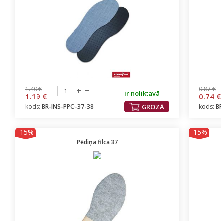
1.40 €
0.87 €
ir noliktavā
1.19 €
0.74 €
kods:
BR-INS-PPO-37-38
GROZĀ
kods:
B
-15%
-15%
Pēdiņa filca 37