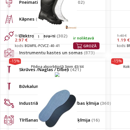
Pneimatiskie instrumenti
(102)
Kāpnes
(134)
Elektropiederumi
(302)
9.90 €
1.40 €
ir noliktavā
2.97 €
1.19 €
kods:
BGWFIL-PCVCZ-40-41
GROZĀ
kods:
B
Instrumentu kastes un somas
(873)
-15%
-15%
Pēdiņa absorbējošā 3mm 43/44
Kok
Skrūves /Naglas / Dībeļi
(421)
Būvkalumi
(45)
Industriālā / auto / būvniecības ķīmija
(360)
Tīrīšanas līdzekļi / sadzīves ķīmija
(16)