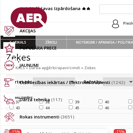
🔥🔥 Noliktavas Izpārdošana 🔥🔥
(222)
Piesl
AKCIJAS
E-VEIKALS
ZĪMOLI
NOTEIKUMI / APMAKSA / POLITIK
POPULĀRA PRECE
Zeķes
JAUNUMI
E-VEIKALS
»
Darba apģērbi/apavi/cimdi
»
Zeķes
Kārtot pēc
Ražotājs
Celtniecības iekārtas / Elektroinstrumenti
(1242)
Apavu izmērs:
Dārza tehnika
(117)
37
38
39
40
43
44
45
46
Rokas instrumenti
(3651)
-15%
-15%