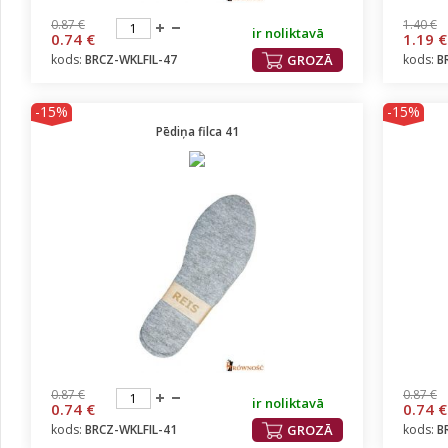
0.87 €
1.40 €
ir noliktavā
0.74 €
1.19 €
kods:
BRCZ-WKLFIL-47
GROZĀ
kods:
B
-15%
-15%
Pēdiņa filca 41
0.87 €
0.87 €
ir noliktavā
0.74 €
0.74 €
kods:
BRCZ-WKLFIL-41
GROZĀ
kods:
B