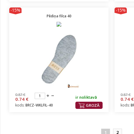
-15%
-15%
Pēdiņa filca 40
0.87 €
0.87 €
ir noliktavā
0.74 €
0.74 €
kods:
BRCZ-WKLFIL-40
GROZĀ
kods:
B
1
2