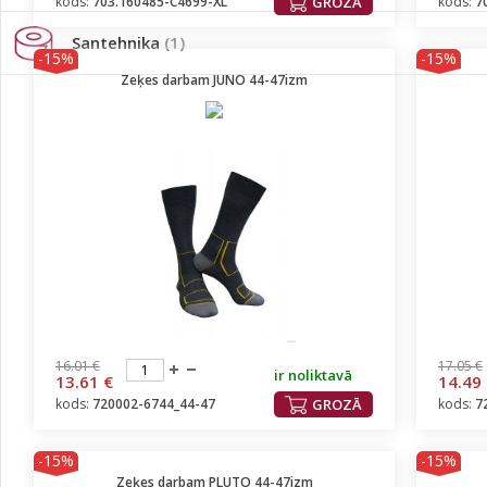
kods:
703.160485-C4699-XL
GROZĀ
kods:
7
Santehnika
(1)
-15%
-15%
Zeķes darbam JUNO 44-47izm
16.01 €
17.05 €
ir noliktavā
13.61 €
14.49
kods:
720002-6744_44-47
GROZĀ
kods:
7
-15%
-15%
Zeķes darbam PLUTO 44-47izm